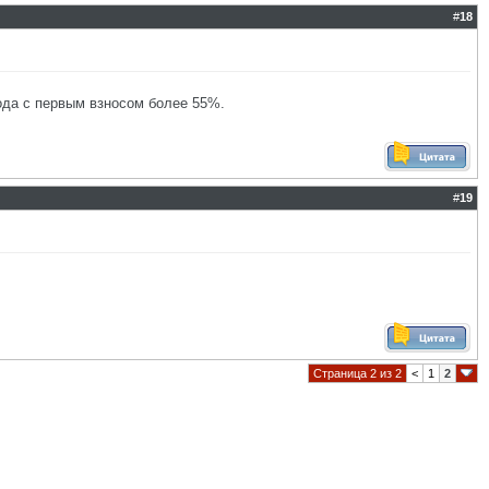
#
18
года с первым взносом более 55%.
#
19
Страница 2 из 2
<
1
2