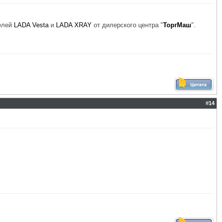
елей
LADA Vesta
и
LADA XRAY
от дилерского центра "
ТоргМаш
".
#
14