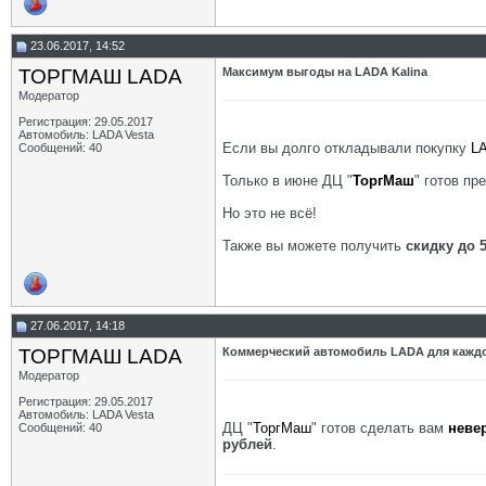
23.06.2017, 14:52
ТОРГМАШ LADA
Максимум выгоды на LADA Kalina
Модератор
Регистрация: 29.05.2017
Автомобиль: LADA Vesta
Если вы долго откладывали покупку
LA
Сообщений: 40
Только в июне ДЦ "
ТоргМаш
" готов п
Но это не всё!
Также вы можете получить
скидку до 
27.06.2017, 14:18
ТОРГМАШ LADA
Коммерческий автомобиль LADA для каждог
Модератор
Регистрация: 29.05.2017
Автомобиль: LADA Vesta
ДЦ "
ТоргМаш
" готов сделать вам
неве
Сообщений: 40
рублей
.