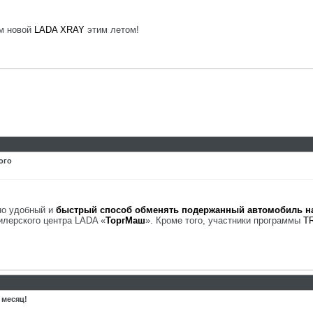
ем новой
LADA XRAY
этим летом!
ого
но удобный и
быстрый способ обменять подержанный автомобиль н
илерского центра LADA «
ТоргМаш
». Кроме того, участники программы
T
 месяц!