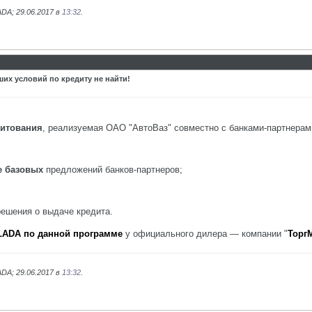
DA; 29.06.2017 в
13:32
.
их условий по кредиту не найти!
дитования
, реализуемая ОАО "АвтоВаз" совместно с банками-партнерам
же базовых
предложений банков-партнеров;
решения о выдаче кредита.
LADA по данной программе
у официального дилера — компании "
Торг
DA; 29.06.2017 в
13:32
.