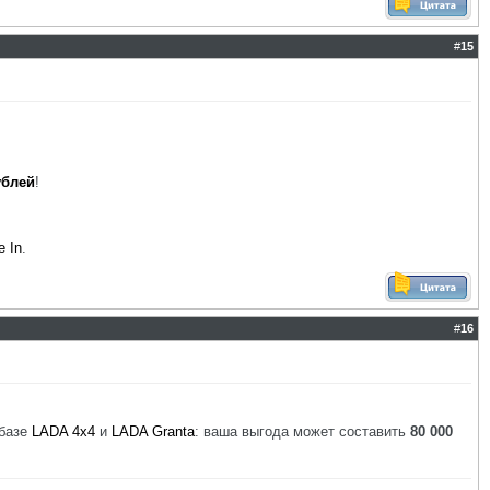
#
15
ублей
!
e In
.
#
16
 базе
LADA 4x4
и
LADA Granta
: ваша выгода может составить
80 000