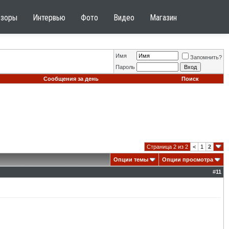
бзоры
Интервью
Фото
Видео
Магазин
Имя
Запомнить?
Пароль
Сообщения за день
Поиск
Страница 2 из 2
<
1
2
Опции темы
Опции просмотра
#
11