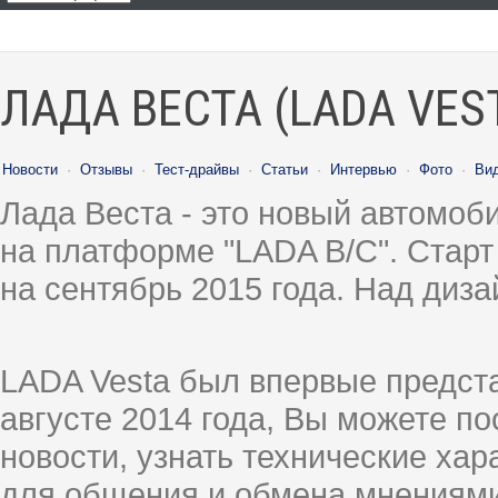
ЛАДА ВЕСТА (LADA VES
Новости
·
Отзывы
·
Тест-драйвы
·
Статьи
·
Интервью
·
Фото
·
Ви
Лада Веста - это новый автомо
на платформе "LADA B/C". Старт
на сентябрь 2015 года. Над диз
LADA Vesta был впервые предст
августе 2014 года, Вы можете п
новости, узнать технические ха
для общения и обмена мнениями