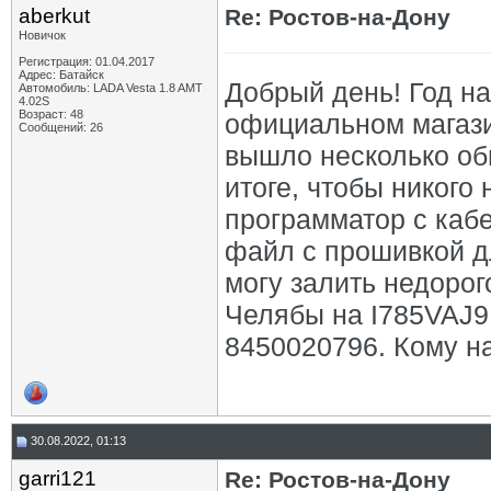
aberkut
Re: Ростов-на-Дону
Новичок
Регистрация: 01.04.2017
Адрес: Батайск
Добрый день! Год на
Автомобиль: LADA Vesta 1.8 AMT
4.02S
Возраст: 48
официальном магази
Сообщений: 26
вышло несколько обн
итоге, чтобы никого 
программатор с кабе
файл с прошивкой дл
могу залить недорог
Челябы на I785VAJ9
8450020796. Кому на
30.08.2022, 01:13
garri121
Re: Ростов-на-Дону