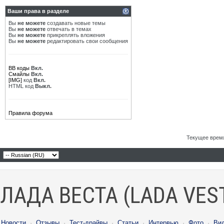
Ваши права в разделе
Вы
не можете
создавать новые темы
Вы
не можете
отвечать в темах
Вы
не можете
прикреплять вложения
Вы
не можете
редактировать свои сообщения
BB коды
Вкл.
Смайлы
Вкл.
[IMG]
код
Вкл.
HTML код
Выкл.
Правила форума
Текущее врем
ЛАДА ВЕСТА (LADA VES
Новости
·
Отзывы
·
Тест-драйвы
·
Статьи
·
Интервью
·
Фото
·
Ви