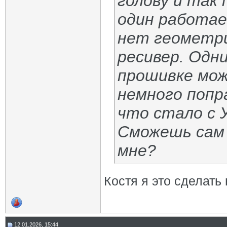
голову и так 
один работае
нет геометри
ресивер. Одн
прошивке мож
немного попр
что стало с У
Сможешь сам 
мне?
Костя я это сделать 
12.01.2026, 15:44