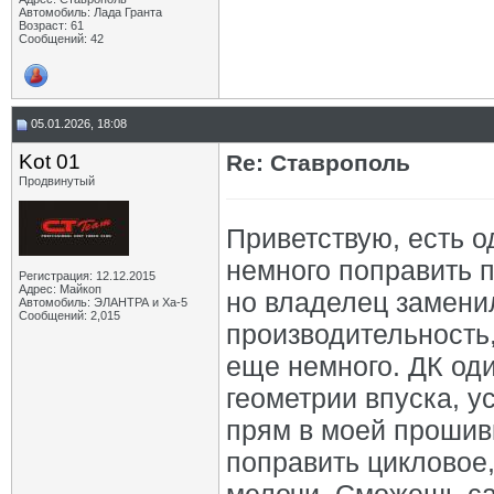
Автомобиль: Лада Гранта
Возраст: 61
Сообщений: 42
05.01.2026, 18:08
Kot 01
Re: Ставрополь
Продвинутый
Приветствую, есть о
немного поправить п
Регистрация: 12.12.2015
Адрес: Майкоп
но владелец замени
Автомобиль: ЭЛАНТРА и Ха-5
Сообщений: 2,015
производительность,
еще немного. ДК оди
геометрии впуска, у
прям в моей прошив
поправить цикловое,