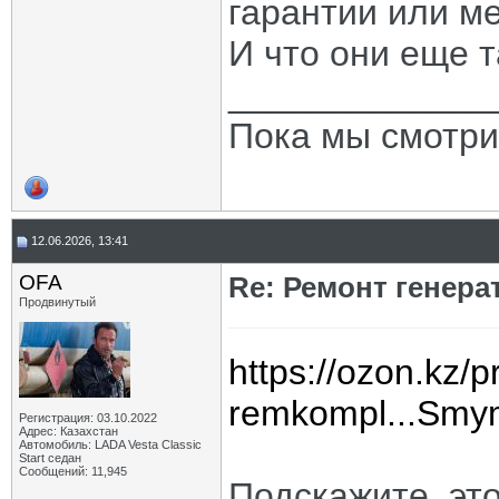
гарантии или ме
И что они еще т
_____________
Пока мы смотри
12.06.2026, 13:41
OFA
Re: Ремонт генера
Продвинутый
https://ozon.kz/p
remkompl...Sm
Регистрация: 03.10.2022
Адрес: Казахстан
Автомобиль: LADA Vesta Classic
Start седан
Сообщений: 11,945
Подскажите, эт