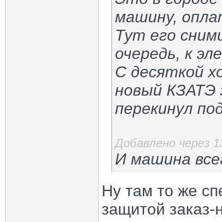
машину, опла
Тут его сними
очередь, к эл
С десяткой х
новый КЗАТЭ 
перекинул по
Добавлено через 1
И машина все
Ну там то же сп
защитой заказ-н