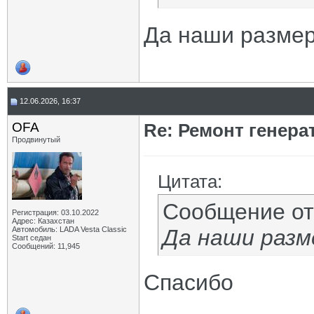
Да наши разме
12.06.2026, 16:37
OFA
Re: Ремонт генера
Продвинутый
Цитата:
Сообщение о
Регистрация: 03.10.2022
Адрес: Казахстан
Автомобиль: LADA Vesta Classic
Да наши разм
Start седан
Сообщений: 11,945
Спасибо