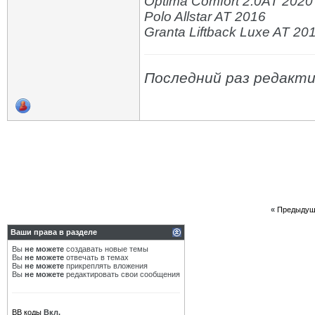
Optima Comfort 2.0AT 2020
Johhnn
Re: Выбор зимней резины - 6
19.09.2025,
19:33
Polo Allstar AT 2016
Never
Re: Выбор зимней резины - 6
19.09.2025,
21:28
Granta Liftback Luxe AT 20
Дополнительные ответы в подтемах
Neibot
Re: Выбор зимней резины - 6
19.09.2025,
22:06
Дополнительные ответы в подтемах
Последний раз редактир
OFA
Re: Выбор зимней резины - 6
19.09.2025,
22:09
OFA
Re: Выбор зимней резины - 6
19.09.2025,
13:30
mig-quick
Re: Выбор зимней резины - 6
19.09.2025,
13:43
OFA
Re: Выбор зимней резины - 6
21.09.2025,
21:36
mig-quick
Re: Выбор зимней резины - 6
22.09.2025,
05:53
Ладовоз
Re: Выбор зимней резины - 6
21.09.2025,
21:46
Wine
Re: Выбор зимней резины - 6
22.09.2025,
09:17
Johhnn
Re: Выбор зимней резины - 6
22.09.2025,
19:52
Wine
Re: Выбор зимней резины - 6
23.09.2025,
12:59
Варвар59
Re: Выбор зимней резины - 6
25.09.2025,
14:39
«
Предыдущ
mig-quick
Re: Выбор зимней резины - 6
25.09.2025,
15:07
OFA
Re: Выбор зимней резины - 6
25.09.2025,
18:11
Ваши права в разделе
Ладовоз
Re: Выбор зимней резины - 6
25.09.2025,
15:20
Вы
не можете
создавать новые темы
Вы
не можете
отвечать в темах
mig-quick
Re: Выбор зимней резины - 6
25.09.2025,
20:48
Вы
не можете
прикреплять вложения
Ладовоз
Re: Выбор зимней резины - 6
25.09.2025,
20:51
Вы
не можете
редактировать свои сообщения
Johhnn
Re: Выбор зимней резины - 6
27.09.2025,
21:04
Ладовоз
Re: Выбор зимней резины - 6
28.10.2025,
10:34
BB коды
Вкл.
Гагаринец
Re: Выбор зимней резины - 6
28.10.2025,
15:52