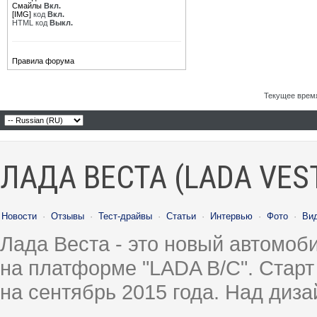
Смайлы
Вкл.
Ладовоз
Re: Выбор зимней резины - 6
28.10.2025,
21:56
[IMG]
код
Вкл.
HTML код
Выкл.
Гагаринец
Re: Выбор зимней резины - 6
29.10.2025,
08:36
Ладовоз
Re: Выбор зимней резины - 6
30.10.2025,
20:38
Гагаринец
Re: Выбор зимней резины - 6
31.10.2025,
09:37
Правила форума
Ладовоз
Re: Выбор зимней резины - 6
31.10.2025,
13:58
Ладовоз
Re: Выбор зимней резины - 6
31.10.2025,
00:13
Текущее врем
Ладовоз
Re: Выбор зимней резины - 6
31.10.2025,
08:34
ВЮВ
Re: Выбор зимней резины - 6
02.11.2025,
13:36
heckfy-eaf
Re: Выбор зимней резины - 6
02.11.2025,
17:58
mig-quick
Re: Выбор зимней резины - 6
04.11.2025,
20:30
heckfy-eaf
Re: Выбор зимней резины - 6
05.11.2025,
18:43
ЛАДА ВЕСТА (LADA VES
mig-quick
Re: Выбор зимней резины - 6
06.11.2025,
10:04
Chervonec
Re: Выбор зимней резины - 6
27.11.2025,
15:28
ВЮВ
Re: Выбор зимней резины - 6
05.11.2025,
19:42
mig-quick
Re: Выбор зимней резины - 6
06.11.2025,
10:07
Новости
·
Отзывы
·
Тест-драйвы
·
Статьи
·
Интервью
·
Фото
·
Ви
Р.С.Ю.
Re: Выбор зимней резины - 6
05.11.2025,
22:15
Лада Веста - это новый автомо
VST
Re: Выбор зимней резины - 6
26.11.2025,
14:11
вАВАн
Re: Выбор зимней резины - 6
26.11.2025,
17:54
на платформе "LADA B/C". Старт
VST
Re: Выбор зимней резины - 6
26.11.2025,
19:23
Kol888
Re: Выбор зимней резины - 6
27.11.2025,
10:20
на сентябрь 2015 года. Над диз
вАВАн
Re: Выбор зимней резины - 6
26.11.2025,
19:43
VST
Re: Выбор зимней резины - 6
26.11.2025,
20:01