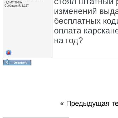
стоял штатный 
(1,6МТ/2019)
Сообщений: 1,127
изменений выда
бесплатных коди
оплата карскане
на год?
«
Предыдущая т