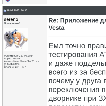
19.02.2025, 16:33
sereno
Re: Приложение д
Продвинутый
Vesta
Емл точно прав
тестирования AT
Регистрация: 27.09.2024
Адрес: Киров
и даже поддельн
Автомобиль: Vesta SW Cross
(1,6МТ/2019)
Сообщений: 1,127
всего из за бес
почему у друга 
переключения п
дворнике при ЗХ