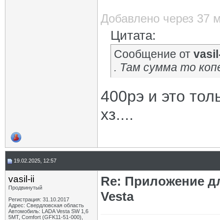
Добавлено через 37 
Цитата:
Сообщение от
vasil-
. Там сумма то коп
400рэ и это толь
хз....
19.02.2025, 12:57
vasil-ii
Re: Приложение д
Продвинутый
Vesta
Регистрация: 31.10.2017
Адрес: Свердловская область
Автомобиль: LADA Vesta SW 1,6
5МТ, Comfort (GFK11-51-000),