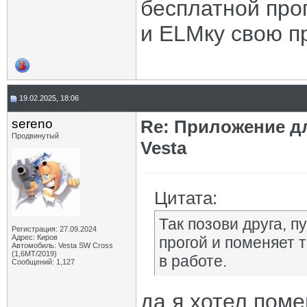
бесплатной прог
и ELMку свою п
19.02.2025, 18:06
sereno
Re: Приложение д
Продвинутый
Vesta
Цитата:
Так позови друга, п
Регистрация: 27.09.2024
Адрес: Киров
прогой и поменяет 
Автомобиль: Vesta SW Cross
(1,6МТ/2019)
в работе.
Сообщений: 1,127
да я хотел помен