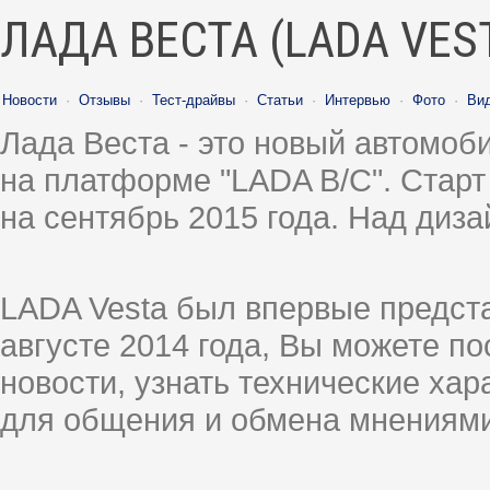
ЛАДА ВЕСТА (LADA VES
Новости
·
Отзывы
·
Тест-драйвы
·
Статьи
·
Интервью
·
Фото
·
Ви
Лада Веста - это новый автомо
на платформе "LADA B/C". Старт
на сентябрь 2015 года. Над диз
LADA Vesta был впервые предст
августе 2014 года, Вы можете п
новости, узнать технические ха
для общения и обмена мнениями