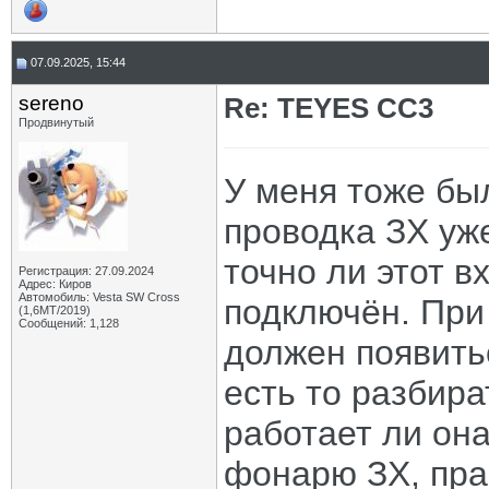
07.09.2025, 15:44
sereno
Re: TEYES CC3
Продвинутый
У меня тоже бы
проводка ЗХ уж
точно ли этот в
Регистрация: 27.09.2024
Адрес: Киров
Автомобиль: Vesta SW Cross
подключён. При
(1,6МТ/2019)
Сообщений: 1,128
должен появить
есть то разбира
работает ли она
фонарю ЗХ, пра