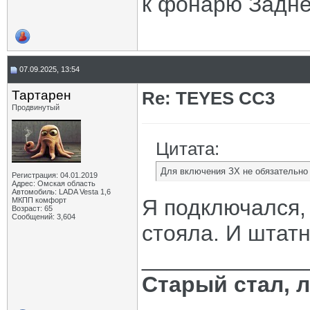
к фонарю Задне
07.09.2025, 13:54
Тартарен
Re: TEYES CC3
Продвинутый
Цитата:
Для включения ЗХ не обязательно
Регистрация: 04.01.2019
Адрес: Омская область
Автомобиль: LADA Vesta 1,6
Я подключался,
МКПП комфорт
Возраст: 65
Сообщений: 3,604
стояла. И штат
_____________
Старый стал, 