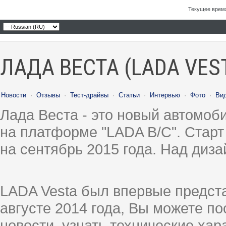
Текущее врем
ЛАДА ВЕСТА (LADA VES
Новости
·
Отзывы
·
Тест-драйвы
·
Статьи
·
Интервью
·
Фото
·
Ви
Лада Веста - это новый автомо
на платформе "LADA B/C". Старт
на сентябрь 2015 года. Над диз
LADA Vesta был впервые предст
августе 2014 года, Вы можете п
новости, узнать технические ха