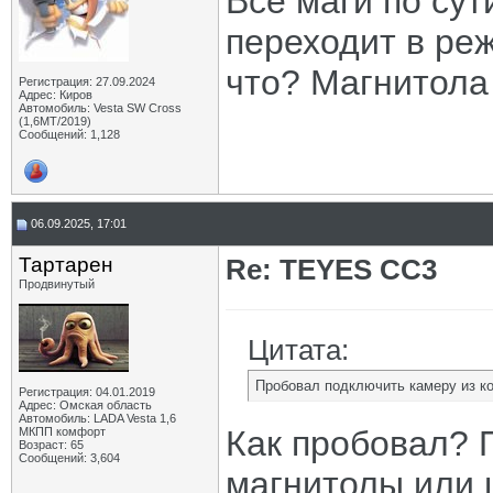
Все маги по сут
переходит в ре
что? Магнитола
Регистрация: 27.09.2024
Адрес: Киров
Автомобиль: Vesta SW Cross
(1,6МТ/2019)
Сообщений: 1,128
06.09.2025, 17:01
Тартарен
Re: TEYES CC3
Продвинутый
Цитата:
Пробовал подключить камеру из ко
Регистрация: 04.01.2019
Адрес: Омская область
Автомобиль: LADA Vesta 1,6
Как пробовал? 
МКПП комфорт
Возраст: 65
Сообщений: 3,604
магнитолы или 