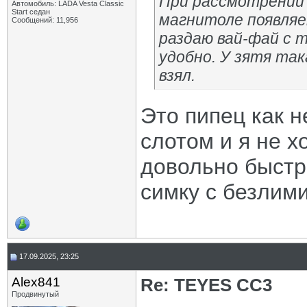
При рассмотрении 
Автомобиль: LADA Vesta Classic
Start седан
магнитоле появляе
Сообщений: 11,956
раздаю вай-фай с 
удобно. У зятя та
взял.
Это пипец как 
слотом и я не х
довольно быстр
симку с безлим
17.09.2025, 23:25
Alex841
Re: TEYES CC3
Продвинутый