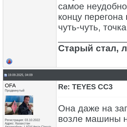
самое неудобное
концу перегона
чуть-чуть, точк
_____________
Старый стал, 
19.09.2025, 04:09
OFA
Re: TEYES CC3
Продвинутый
Она даже на за
возле машины н
Регистрация: 03.10.2022
Адрес: Казахстан
Автомобиль: LADA Vesta Classic