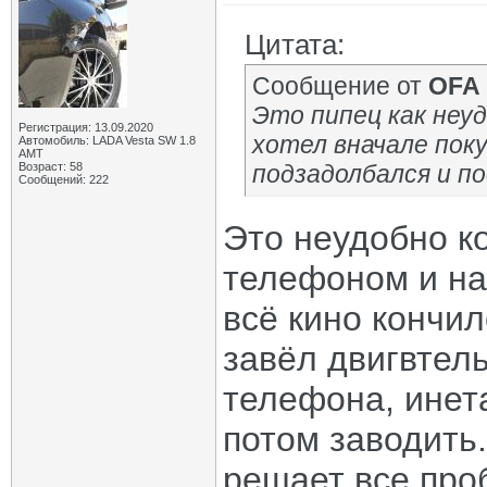
Цитата:
Сообщение от
OFA
Это пипец как неуд
Регистрация: 13.09.2020
хотел вначале пок
Автомобиль: LADA Vesta SW 1.8
AMT
Возраст: 58
подзадолбался и п
Сообщений: 222
Это неудобно к
телефоном и на
всё кино кончил
завёл двигвтель
телефона, инета
потом заводить
решает все про