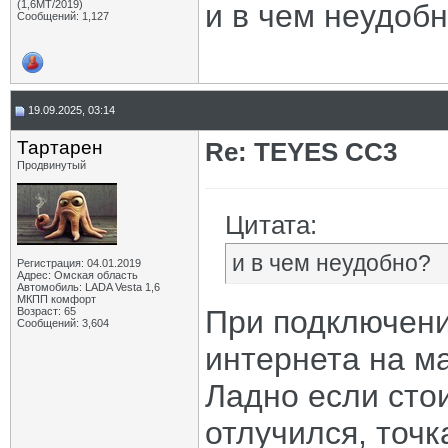
(1,6МТ/2019)
и в чем неудоб
Сообщений: 1,127
19.09.2025, 03:14
Тартарен
Re: TEYES CC3
Продвинутый
Цитата:
и в чем неудобно?
Регистрация: 04.01.2019
Адрес: Омская область
Автомобиль: LADA Vesta 1,6
МКПП комфорт
При подключени
Возраст: 65
Сообщений: 3,604
интернета на ма
Ладно если стои
отлучился, точк