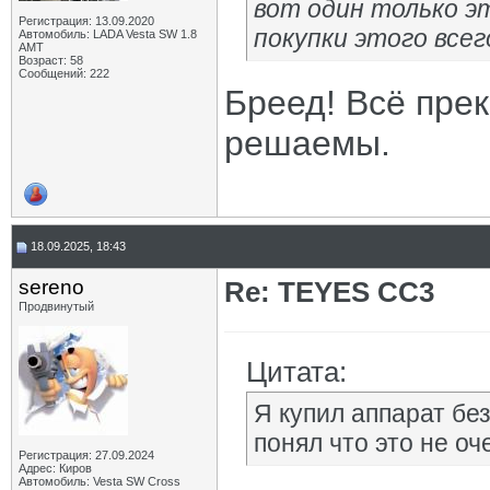
вот один только э
Регистрация: 13.09.2020
покупки этого все
Автомобиль: LADA Vesta SW 1.8
AMT
Возраст: 58
Сообщений: 222
Бреед! Всё пре
решаемы.
18.09.2025, 18:43
sereno
Re: TEYES CC3
Продвинутый
Цитата:
Я купил аппарат бе
понял что это не оч
Регистрация: 27.09.2024
Адрес: Киров
Автомобиль: Vesta SW Cross