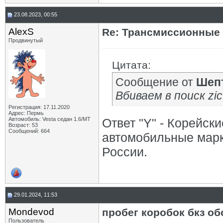
23.08.2023, 00:55
AlexS
Re: Трансмиссионные 
Продвинутый
Цитата:
Сообщение от
Шеп
Вбиваем в поиск zi
Регистрация: 17.11.2020
Адрес: Пермь
Автомобиль: Vesta седан 1.6/МТ
Ответ "Y" - Корейски
Возраст: 53
Сообщений: 664
автомобильные марк
России.
29.01.2024, 11:53
Mondevod
пробег коробок бкз об
Пользователь