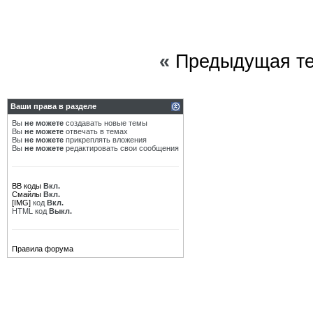
«
Предыдущая т
Ваши права в разделе
Вы
не можете
создавать новые темы
Вы
не можете
отвечать в темах
Вы
не можете
прикреплять вложения
Вы
не можете
редактировать свои сообщения
BB коды
Вкл.
Смайлы
Вкл.
[IMG]
код
Вкл.
HTML код
Выкл.
Правила форума