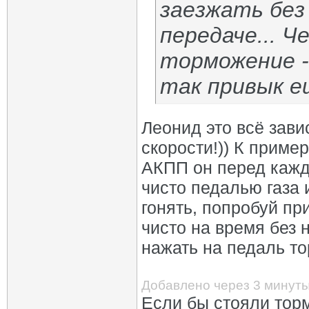
заезжать без
передаче... Ч
торможение -
так привык е
Леонид это всё зави
скорости!)) К приме
АКПП он перед кажд
чисто педалью газа и
гонять, попробуй пр
чисто на время без 
нажать на педаль то
Добавлено через 3 минут
Если бы стояли торм