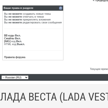
«
Предыдущ
Ваши права в разделе
Вы
не можете
создавать новые темы
Вы
не можете
отвечать в темах
Вы
не можете
прикреплять вложения
Вы
не можете
редактировать свои сообщения
BB коды
Вкл.
Смайлы
Вкл.
[IMG]
код
Вкл.
HTML код
Выкл.
Правила форума
Текущее врем
ЛАДА ВЕСТА (LADA VES