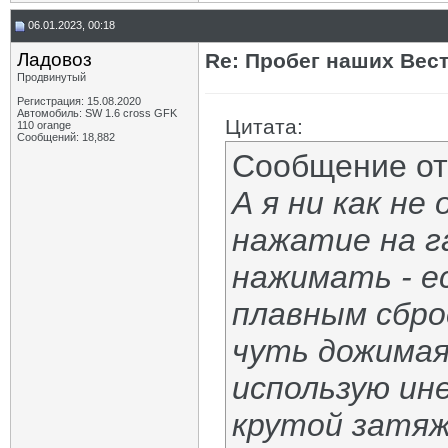
06.01.2023, 00:18
Ладовоз
Re: Пробег наших Вест!
Продвинутый
Регистрация: 15.08.2020
Автомобиль: SW 1.6 cross GFK
Цитата:
110 orange
Сообщений: 18,882
Сообщение о
А я ни как не
нажатие на г
нажимать - е
плавным сброс
чуть дожимая 
использую ине
крутой затяж