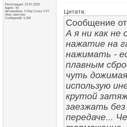
Регистрация: 23.07.2020
Адрес: 43
Цитата:
Автомобиль: X-Ray Cross CVT
Люкс престиж.
Сообщений: 4,265
Сообщение о
А я ни как не
нажатие на г
нажимать - е
плавным сброс
чуть дожимая 
использую ине
крутой затяж
заезжать без
передаче... Ч