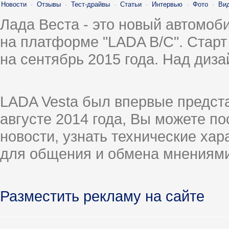
Новости
·
Отзывы
·
Тест-драйвы
·
Статьи
·
Интервью
·
Фото
·
Ви
Лада Веста - это новый автомо
на платформе "LADA B/C". Старт
на сентябрь 2015 года. Над диз
LADA Vesta был впервые предст
августе 2014 года, Вы можете п
новости, узнать технические ха
для общения и обмена мнениями
Разместить рекламу на сайте