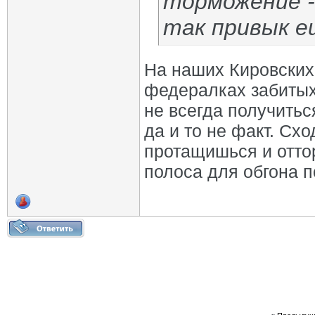
торможение -
так привык е
На наших Кировских 
федералках забитых
не всегда получиться
да и то не факт. Схо
протащишься и отто
полоса для обгона п