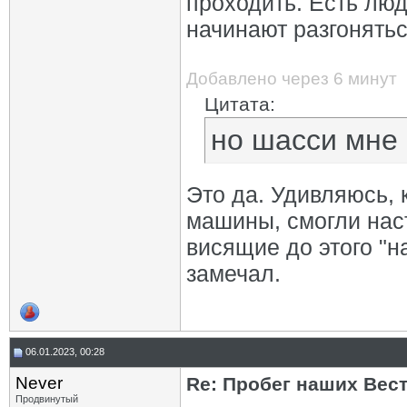
проходить. Есть люди
начинают разгоняться
Добавлено через 6 минут
Цитата:
но шасси мне 
Это да. Удивляюсь, 
машины, смогли наст
висящие до этого "н
замечал.
06.01.2023, 00:28
Never
Re: Пробег наших Вест!
Продвинутый