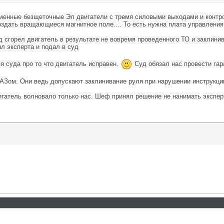
еменные безщеточные Эл двигатели с тремя силовыми выходами и контр
здать вращающиеся магнитное поле.... То есть нужна плата управления
од сгорел двигатель в результате не вовремя проведенного ТО и заклини
л эксперта и подал в суд
я суда про то что двигатель исправен.
Суд обязал нас провести гар
ВАЗом. Они ведь допускают заклинивание руля при нарушении инструкци
игатель волновало только нас. Шеф принял решение не нанимать эксперт