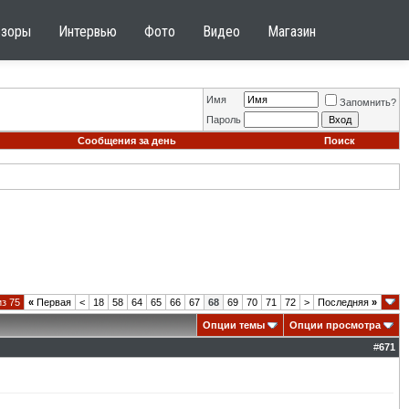
бзоры
Интервью
Фото
Видео
Магазин
Имя
Запомнить?
Пароль
Сообщения за день
Поиск
из 75
«
Первая
<
18
58
64
65
66
67
68
69
70
71
72
>
Последняя
»
Опции темы
Опции просмотра
#
671