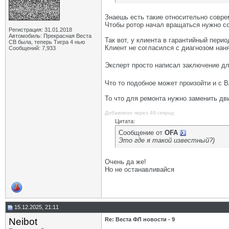
Знаешь есть такие относительно совр
Чтобы ротор начал вращаться нужно со
Регистрация: 31.01.2018
Автомобиль: Прекрасная Веста
Так вот, у клиента в гарантийный пери
СВ была, теперь Тигра 4 нью
Клиент не согласился с диагнозом наня
Сообщений: 7,933
Эксперт просто написал заключение дл
Что то подобное может произойти и с 
То что для ремонта нужно заменить дв
Добавлено через 49 секунд
Цитата:
Сообщение от
OFA
Это где я такой известный?)
Очень да же!
Но не останавливайся
15.12.2025, 21:11
Neibot
Re: Веста ФЛ новости - 9