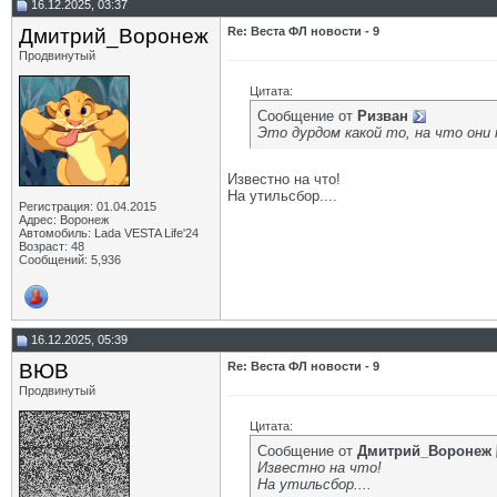
16.12.2025, 03:37
Дмитрий_Воронеж
Re: Веста ФЛ новости - 9
Продвинутый
Цитата:
Сообщение от
Ризван
Это дурдом какой то, на что они
Известно на что!
На утильсбор....
Регистрация: 01.04.2015
Адрес: Воронеж
Автомобиль: Lada VESTA Life'24
Возраст: 48
Сообщений: 5,936
16.12.2025, 05:39
ВЮВ
Re: Веста ФЛ новости - 9
Продвинутый
Цитата:
Сообщение от
Дмитрий_Воронеж
Известно на что!
На утильсбор....