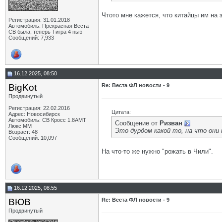
Чтото мне кажется, что китайцы им на
Регистрация: 31.01.2018
Автомобиль: Прекрасная Веста
СВ была, теперь Тигра 4 нью
Сообщений: 7,933
16.12.2025, 08:50
BigKot
Re: Веста ФЛ новости - 9
Продвинутый
Регистрация: 22.02.2016
Цитата:
Адрес: Новосибирск
Автомобиль: СВ Кросс 1.8АМТ
Сообщение от
Ризван
Люкс ММ
Это дурдом какой то, на что они
Возраст: 48
Сообщений: 10,097
На что-то же нужно "рожать в Чили".
16.12.2025, 08:55
ВЮВ
Re: Веста ФЛ новости - 9
Продвинутый