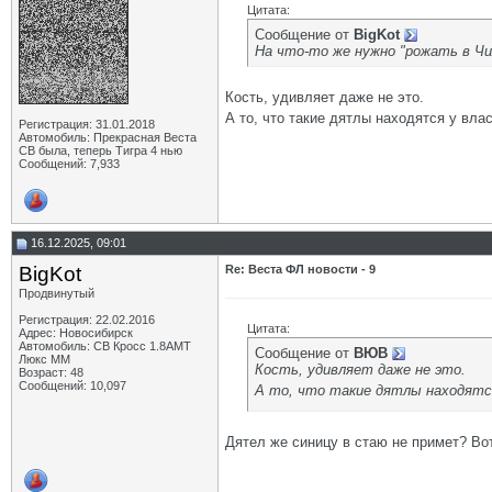
Цитата:
Сообщение от
BigKot
На что-то же нужно "рожать в Чи
Кость, удивляет даже не это.
А то, что такие дятлы находятся у вла
Регистрация: 31.01.2018
Автомобиль: Прекрасная Веста
СВ была, теперь Тигра 4 нью
Сообщений: 7,933
16.12.2025, 09:01
BigKot
Re: Веста ФЛ новости - 9
Продвинутый
Регистрация: 22.02.2016
Цитата:
Адрес: Новосибирск
Автомобиль: СВ Кросс 1.8АМТ
Сообщение от
ВЮВ
Люкс ММ
Кость, удивляет даже не это.
Возраст: 48
Сообщений: 10,097
А то, что такие дятлы находятс
Дятел же синицу в стаю не примет? Вот