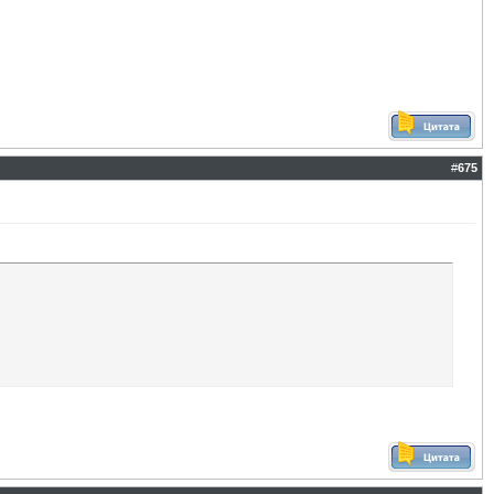
#
675