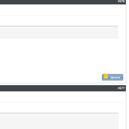
#
676
#
677