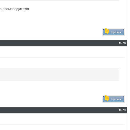
о производителя.
#
678
#
679