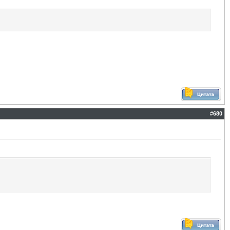
#
680