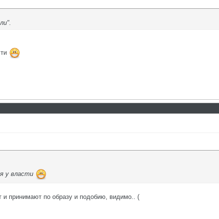
ли".
сти
я у власти
 и принимают по образу и подобию, видимо.. (