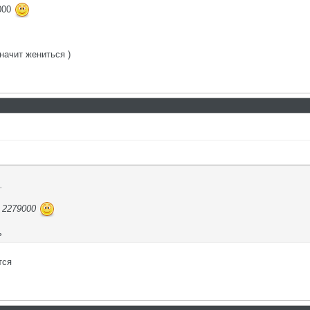
9000
начит жениться )
.
= 2279000
ь
тся