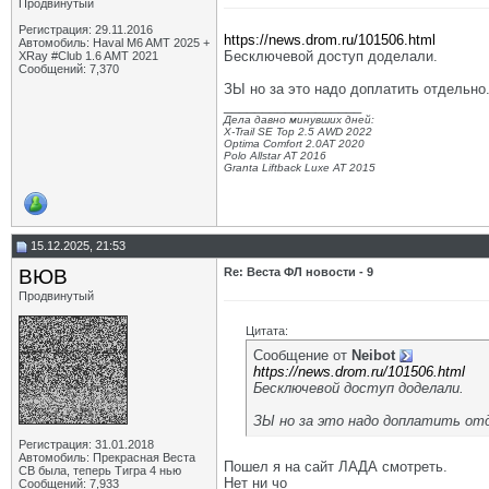
Продвинутый
Регистрация: 29.11.2016
https://news.drom.ru/101506.html
Автомобиль: Haval M6 AMT 2025 +
Бесключевой доступ доделали.
XRay #Club 1.6 AMT 2021
Сообщений: 7,370
ЗЫ но за это надо доплатить отдельно
__________________
Дела давно минувших дней:
X-Trail SE Top 2.5 AWD 2022
Optima Comfort 2.0AT 2020
Polo Allstar AT 2016
Granta Liftback Luxe AT 2015
15.12.2025, 21:53
ВЮВ
Re: Веста ФЛ новости - 9
Продвинутый
Цитата:
Сообщение от
Neibot
https://news.drom.ru/101506.html
Бесключевой доступ доделали.
ЗЫ но за это надо доплатить от
Регистрация: 31.01.2018
Автомобиль: Прекрасная Веста
Пошел я на сайт ЛАДА смотреть.
СВ была, теперь Тигра 4 нью
Нет ни чо
Сообщений: 7,933