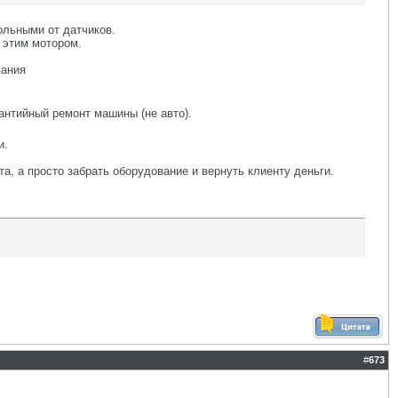
ольными от датчиков.
 этим мотором.
вания
антийный ремонт машины (не авто).
и.
а, а просто забрать оборудование и вернуть клиенту деньги.
#
673