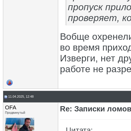
пропуск прил
проверяет, ко
Вобще охренели
во время приход
Изверги, нет др
работе не разр
11.04.2025, 12:48
OFA
Re: Записки ломов
Продвинутый
Цитата: