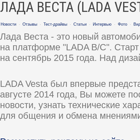
ЛАДА ВЕСТА (LADA VES
Новости
·
Отзывы
·
Тест-драйвы
·
Статьи
·
Интервью
·
Фото
·
Ви
Лада Веста - это новый автомо
на платформе "LADA B/C". Старт
на сентябрь 2015 года. Над диз
LADA Vesta был впервые предст
августе 2014 года, Вы можете п
новости, узнать технические ха
для общения и обмена мнениями