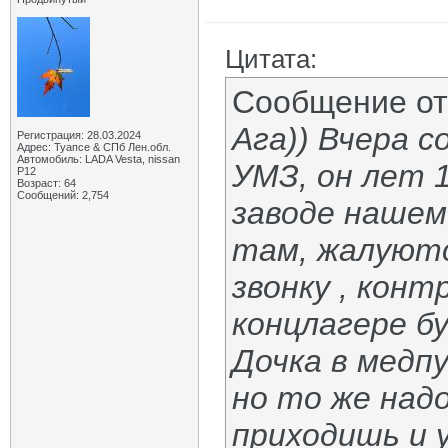
Цитата:
Сообщение о
Ага)) Вчера с
Регистрация: 28.03.2024
Адрес: Туапсе & СПб Лен.обл.
Автомобиль: LADA Vesta, nissan
УМЗ, он лет 
P12
Возраст: 64
Сообщений: 2,754
заводе нашем
там, жалуютс
звонку , контр
концлагере б
Дочка в медп
но то же надо
приходишь и 