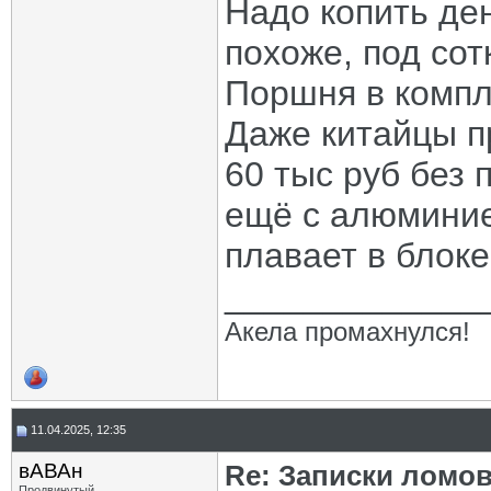
Надо копить де
похоже, под сот
Поршня в компл
Даже китайцы п
60 тыс руб без 
ещё с алюминие
плавает в блоке
_____________
Акела промахнулся!
11.04.2025, 12:35
вАВАн
Re: Записки ломов
Продвинутый