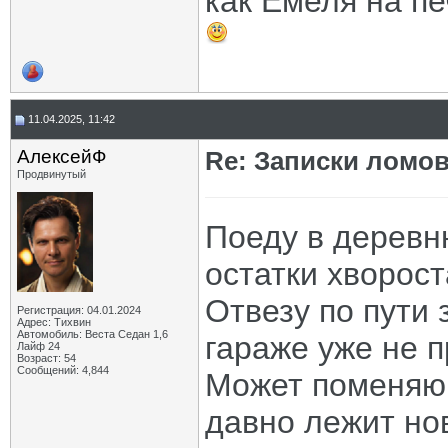
как Емеля на пе
11.04.2025, 11:42
АлексейФ
Re: Записки ломов
Продвинутый
Поеду в деревню
остатки хворост
Отвезу по пути 
Регистрация: 04.01.2024
Адрес: Тихвин
Автомобиль: Веста Седан 1,6
гараже уже не п
Лайф 24
Возраст: 54
Сообщений: 4,844
Может поменяю 
давно лежит но