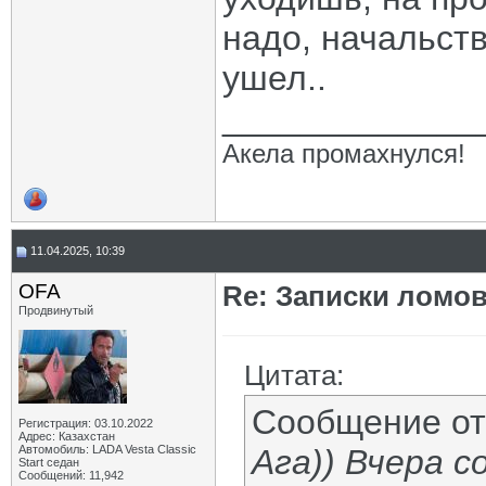
надо, начальств
ушел..
_____________
Акела промахнулся!
11.04.2025, 10:39
OFA
Re: Записки ломов
Продвинутый
Цитата:
Сообщение о
Регистрация: 03.10.2022
Адрес: Казахстан
Автомобиль: LADA Vesta Classic
Ага)) Вчера с
Start седан
Сообщений: 11,942