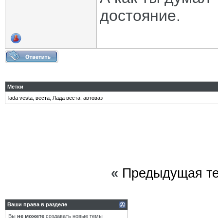
достояние.
Метки
lada vesta
,
веста
,
Лада веста
,
автоваз
«
Предыдущая т
Ваши права в разделе
Вы
не можете
создавать новые темы