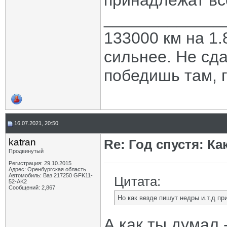
принадлежат вс
_____________
133000 км на 1.
сильнее. Не сда
победишь там, г
16.07.2021, 20:50
katran
Re: Год спустя: К
Продвинутый
Регистрация: 29.10.2015
Адрес: Оренбургская область
Автомобиль: Ваз 217250 GFK11-
Цитата:
52-AK2
Сообщений: 2,867
Но как везде пишут недры и.т.д п
А как ты думал