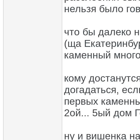
нельзя было гов
что бы далеко н
(ща Екатеринбу
каменный много
кому достанутс
догадаться, есл
первых каменны
2ой... 5ый дом 
ну и вишенка на