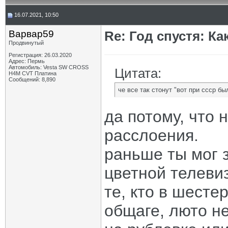
16.07.2021, 10:50
Варвар59
Re: Год спустя: К
Продвинутый
Регистрация: 26.03.2020
Адрес: Пермь
Автомобиль: Vesta SW CROSS
Цитата:
H4M CVT Платина
Сообщений: 8,890
че все так стонут "вот при ссср б
да потому, что 
расслоения.
раньше ты мог з
цветной телевиз
те, кто в шесте
общаге, люто не