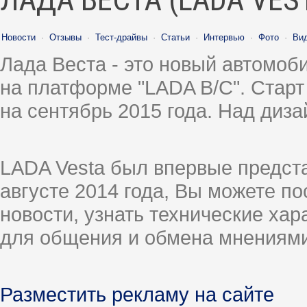
Новости
·
Отзывы
·
Тест-драйвы
·
Статьи
·
Интервью
·
Фото
·
Ви
Лада Веста - это новый автомо
на платформе "LADA B/C". Старт
на сентябрь 2015 года. Над диз
LADA Vesta был впервые предст
августе 2014 года, Вы можете п
новости, узнать технические ха
для общения и обмена мнениями
Разместить рекламу на сайте