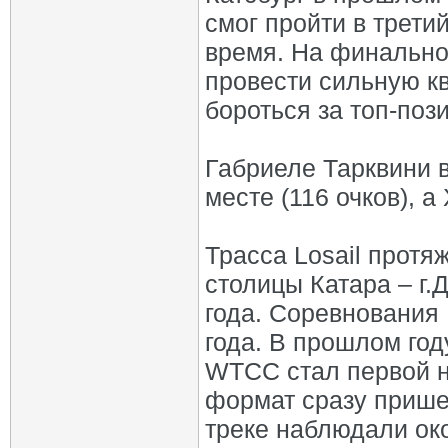
смог пройти в трети
время. На финально
провести сильную кв
бороться за топ-поз
Габриеле Тарквини в
месте (116 очков), а
Трасса Losail протя
столицы Катара – г.
года. Соревнования 
года. В прошлом год
WTCC стал первой н
формат сразу пришел
треке наблюдали ок