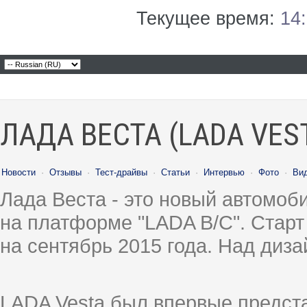
Текущее время:
14
ЛАДА ВЕСТА (LADA VES
Новости
·
Отзывы
·
Тест-драйвы
·
Статьи
·
Интервью
·
Фото
·
Ви
Лада Веста - это новый автомо
на платформе "LADA B/C". Старт
на сентябрь 2015 года. Над диз
LADA Vesta был впервые предст