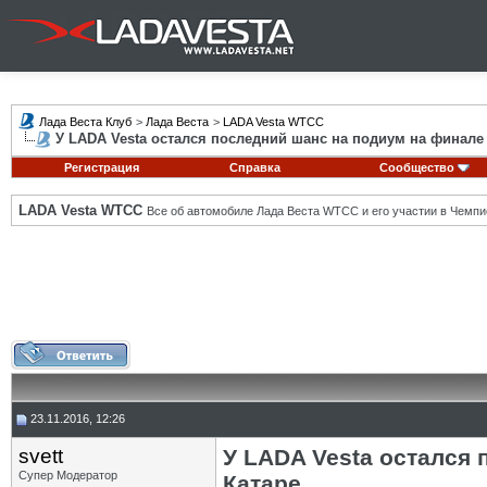
Лада Веста Клуб
>
Лада Веста
>
LADA Vesta WTCC
У LADA Vesta остался последний шанс на подиум на финале
Регистрация
Справка
Сообщество
LADA Vesta WTCC
Все об автомобиле Лада Веста WTCC и его участии в Чемпи
23.11.2016, 12:26
svett
У LADA Vesta остался
Супер Модератор
Катаре