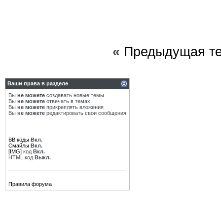
«
Предыдущая т
Ваши права в разделе
Вы
не можете
создавать новые темы
Вы
не можете
отвечать в темах
Вы
не можете
прикреплять вложения
Вы
не можете
редактировать свои сообщения
BB коды
Вкл.
Смайлы
Вкл.
[IMG]
код
Вкл.
HTML код
Выкл.
Правила форума