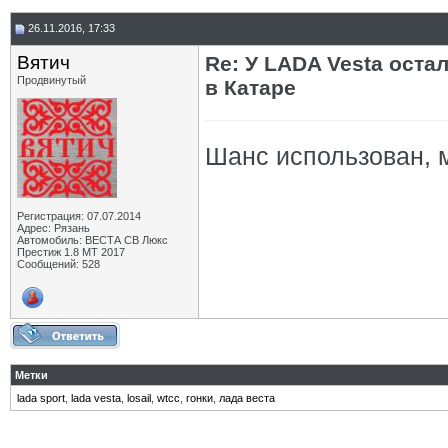
26.11.2016, 17:33
Вятич
Re: У LADA Vesta ост
Продвинутый
в Катаре
Шанс использован, 
Регистрация: 07.07.2014
Адрес: Рязань
Автомобиль: ВЕСТА СВ Люкс
Престиж 1.8 МТ 2017
Сообщений: 528
Метки
lada sport
,
lada vesta
,
losail
,
wtcc
,
гонки
,
лада веста