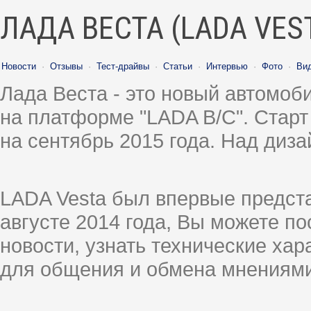
ЛАДА ВЕСТА (LADA VES
Новости
·
Отзывы
·
Тест-драйвы
·
Статьи
·
Интервью
·
Фото
·
Ви
Лада Веста - это новый автомо
на платформе "LADA B/C". Старт
на сентябрь 2015 года. Над диз
LADA Vesta был впервые предст
августе 2014 года, Вы можете п
новости, узнать технические ха
для общения и обмена мнениями