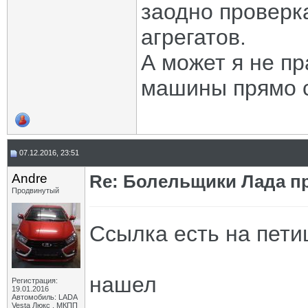
заодно проверк
агрегатов.
А может я не пр
машины прямо с
07.12.2016, 23:51
Andre
Re: Болельщики Лада пр
Продвинутый
Ссылка есть на пет
нашел
Регистрация:
19.01.2016
Автомобиль: LADA
Vesta Люкс , МКПП