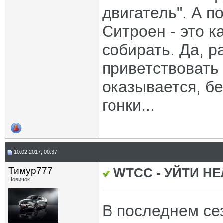
двигатель". А п
Ситроен - это к
собирать. Да, 
приветствовать 
оказывается, бе
гонки...
10.02.2017, 00:37
Тимур777
WTCC - УЙТИ Н
Новичок
В последнем се