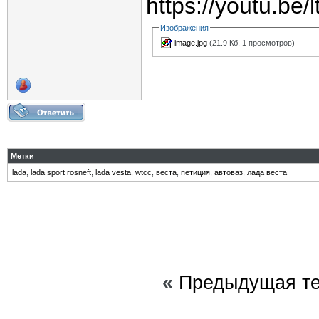
https://youtu.be
Изображения
image.jpg
(21.9 Кб, 1 просмотров)
Метки
lada
,
lada sport rosneft
,
lada vesta
,
wtcc
,
веста
,
петиция
,
автоваз
,
лада веста
«
Предыдущая т