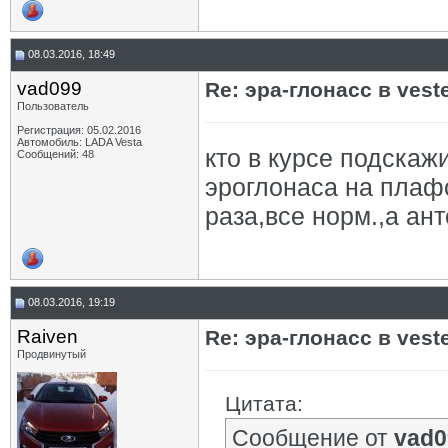
08.03.2016, 18:49
vad099
Re: эра-глонасс в vest
Пользователь
Регистрация: 05.02.2016
Автомобиль: LADA Vesta
кто в курсе подскаж
Сообщений: 48
эроглонаса на плафо
раза,все норм.,а ант
08.03.2016, 19:19
Raiven
Re: эра-глонасс в vest
Продвинутый
Цитата:
Сообщение от
vad0