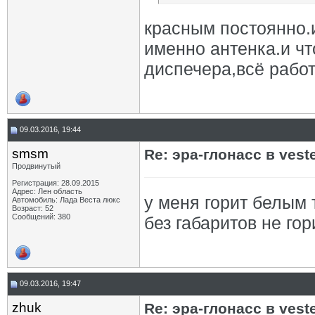
красным постоянно.и
именно антенка.и ч
диспечера,всё работ
09.03.2016, 19:44
smsm
Re: эра-глонасс в vest
Продвинутый
Регистрация: 28.09.2015
Адрес: Лен область
у меня горит белым 
Автомобиль: Лада Веста люкс
Возраст: 52
Сообщений: 380
без габаритов не гор
09.03.2016, 19:47
zhuk
Re: эра-глонасс в vest