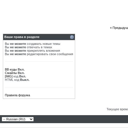
«
Предыдущ
Ваши права в разделе
Вы
не можете
создавать новые темы
Вы
не можете
отвечать в темах
Вы
не можете
прикреплять вложения
Вы
не можете
редактировать свои сообщения
BB коды
Вкл.
Смайлы
Вкл.
[IMG]
код
Вкл.
HTML код
Выкл.
Правила форума
Текущее врем