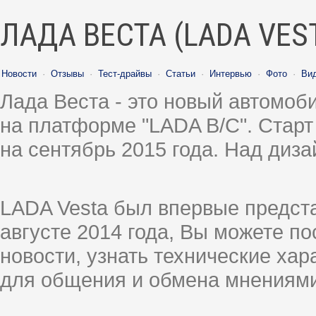
ЛАДА ВЕСТА (LADA VES
Новости
·
Отзывы
·
Тест-драйвы
·
Статьи
·
Интервью
·
Фото
·
Ви
Лада Веста - это новый автомо
на платформе "LADA B/C". Старт
на сентябрь 2015 года. Над диз
LADA Vesta был впервые предст
августе 2014 года, Вы можете п
новости, узнать технические ха
для общения и обмена мнениями