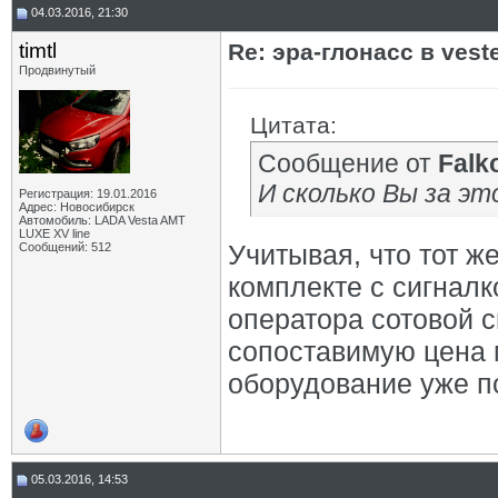
04.03.2016, 21:30
timtl
Re: эра-глонасс в vest
Продвинутый
Цитата:
Сообщение от
Falk
И сколько Вы за э
Регистрация: 19.01.2016
Адрес: Новосибирск
Автомобиль: LADA Vesta AMT
LUXE XV line
Учитывая, что тот ж
Сообщений: 512
комплекте с сигналк
оператора сотовой с
сопоставимую цена м
оборудование уже п
05.03.2016, 14:53