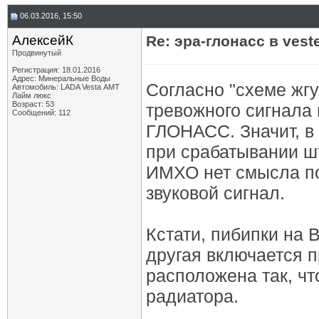
06.03.2016, 15:50
АлексейК
Re: эра-глонасс в vest
Продвинутый
Регистрация: 18.01.2016
Адрес: Минеральные Воды
Согласно "схеме жг
Автомобиль: LADA Vesta АМТ
Лайм люкс
Возраст: 53
тревожного сигнала 
Сообщений: 112
ГЛОНАСС. Значит, в
при срабатывании ш
ИМХО нет смысла по
звуковой сигнал.
Кстати, пибипки на 
другая включается 
расположена так, чт
радиатора.