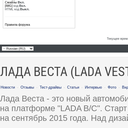
Смайлы
Вкл.
[IMG]
код
Вкл.
HTML код
Выкл.
Правила форума
Текущее врем
ЛАДА ВЕСТА (LADA VES
Новости
·
Отзывы
·
Тест-драйвы
·
Статьи
·
Интервью
·
Фото
·
Ви
Лада Веста - это новый автомо
на платформе "LADA B/C". Старт
на сентябрь 2015 года. Над диз