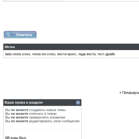
Метки
lada vesta cross
,
vesta sw cross
,
веста кросс
,
лада веста
,
тест-драйв
«
Предыдущ
Ваши права в разделе
Вы
не можете
создавать новые темы
Вы
не можете
отвечать в темах
Вы
не можете
прикреплять вложения
Вы
не можете
редактировать свои сообщения
BB коды
Вкл.