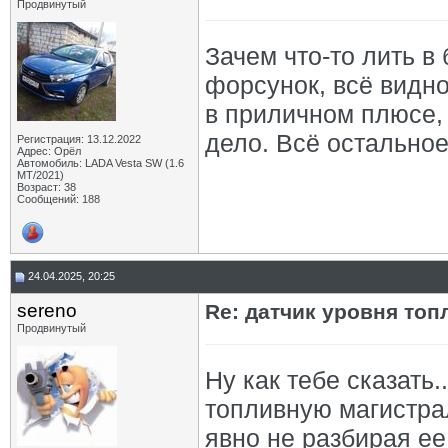
Продвинутый
Зачем что-то лить в
форсунок, всё видн
в приличном плюсе,
дело. Всё остально
Регистрация: 13.12.2022
Адрес: Орёл
Автомобиль: LADA Vesta SW (1.6
МТ/2021)
Возраст: 38
Сообщений: 188
24.04.2025, 20:25
sereno
Re: датчик уровня топ
Продвинутый
Ну как тебе сказать
топливную магистра
явно не разбирая ее