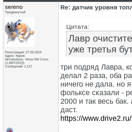
sereno
Re: датчик уровня топ
Продвинутый
Цитата:
Лавр очистите
уже третья бу
Регистрация: 27.09.2024
Адрес: Киров
Автомобиль: Vesta SW Cross
(1,6МТ/2019)
три подряд Лавра, к
Сообщений: 1,127
делал 2 раза, оба ра
ничего не дала. но 
фольксе сказали - р
2000 и так весь бак
даст.
https://www.drive2.r