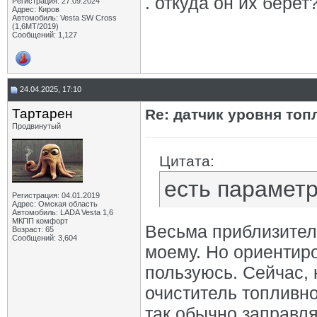
. откуда он их берет?
Регистрация: 27.09.2024
Адрес: Киров
Автомобиль: Vesta SW Cross
(1,6МТ/2019)
Сообщений: 1,127
24.04.2025, 17:10
Тартарен
Re: датчик уровня топ
Продвинутый
Цитата:
есть параметр
Регистрация: 04.01.2019
Адрес: Омская область
Автомобиль: LADA Vesta 1,6
МКПП комфорт
Весьма приблизител
Возраст: 65
Сообщений: 3,604
моему. Но ориентир
пользуюсь. Сейчас, 
очиститель топливно
так обычно заправля