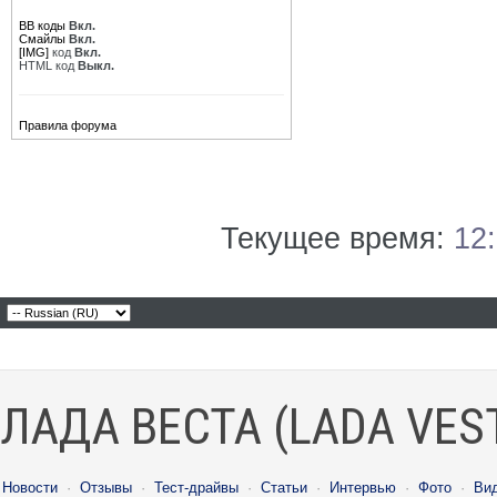
BB коды
Вкл.
Смайлы
Вкл.
[IMG]
код
Вкл.
HTML код
Выкл.
Правила форума
Текущее время:
12
ЛАДА ВЕСТА (LADA VES
Новости
·
Отзывы
·
Тест-драйвы
·
Статьи
·
Интервью
·
Фото
·
Ви