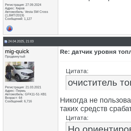
Регистрация: 27.09.2024
Адрес: Киров
Автомобиль: Vesta SW Cross
(1,6МТ/2019)
Сообщений: 1,127
24.04.2025, 21:03
mig-quick
Re: датчик уровня топ
Продвинутый
Цитата:
очиститель т
Регистрация: 21.03.2021
Адрес: Пермь
Автомобиль: GFK11-51-ХВ1
Возраст: 64
Никогда не пользова
Сообщений: 6,716
таких средств срабат
Цитата:
Но ориентиро