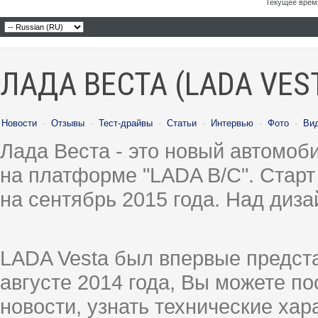
Текущее врем
ЛАДА ВЕСТА (LADA VES
Новости
·
Отзывы
·
Тест-драйвы
·
Статьи
·
Интервью
·
Фото
·
Ви
Лада Веста - это новый автомо
на платформе "LADA B/C". Старт
на сентябрь 2015 года. Над диз
LADA Vesta был впервые предст
августе 2014 года, Вы можете п
новости, узнать технические ха