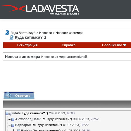
Лада Веста Клуб
>
Новости
>
Новости автомира
Куда катимся? :(
Регистрация
Справка
Сообщество
Новости автомира
Новости из мира автомобилей.
white
Куда катимся? :(
29.06.2023,
10:03
Alexsandr_UssR
Re: Куда катимся? :(
30.06.2023,
23:52
Варвар59
Re: Куда катимся? :(
01.07.2023,
08:22
BigKot
Re: Куда катимся? :(
01.07.2023,
08:36