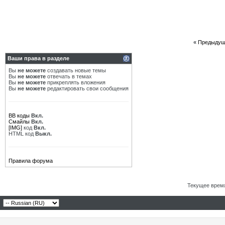
«
Предыдущ
Ваши права в разделе
Вы
не можете
создавать новые темы
Вы
не можете
отвечать в темах
Вы
не можете
прикреплять вложения
Вы
не можете
редактировать свои сообщения
BB коды
Вкл.
Смайлы
Вкл.
[IMG]
код
Вкл.
HTML код
Выкл.
Правила форума
Текущее врем