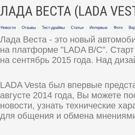
ЛАДА ВЕСТА (LADA VES
Новости
·
Отзывы
·
Тест-драйвы
·
Статьи
·
Интервью
·
Фото
·
Ви
Лада Веста - это новый автомо
на платформе "LADA B/C". Старт
на сентябрь 2015 года. Над диз
LADA Vesta был впервые предст
августе 2014 года, Вы можете п
новости, узнать технические ха
для общения и обмена мнениями