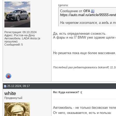
Цитата:
Сообщение от
OFA
https://auto.mail.ru/article/95555-re
На черепом хохотался, а ведь в то
Регистрация: 09.10.2024
Да, есть определенная схожесть.
Адрес: Ростов-на-Донy
А фары и на I7 BMW уже эдакие щели 
Автомобиль: LADA Vesta (в
прошлом)
Сообщений: 5
Но решетка пока еще более массивная.
Последний раз редактировалось bokareff; 11.1
25.12.2024, 09:17
white
Re: Куда катимся? :(
Продвинутый
Автомобиль - не только бесовская тел
От него, оказывается, есть и польза: