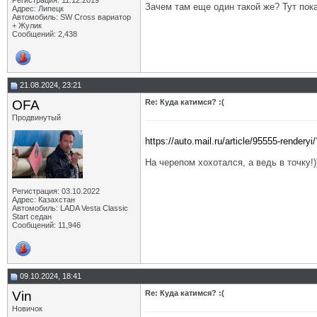
Регистрация: 11.12.2019
Зачем там еще один такой же? Тут пока
Адрес: Липецк
Автомобиль: SW Cross вариатор
+ Жулик
Сообщений: 2,438
21.08.2024, 23:21
OFA
Re: Куда катимся? :(
Продвинутый
https://auto.mail.ru/article/95555-rendery
На черепом хохотался, а ведь в точку!)
Регистрация: 03.10.2022
Адрес: Казахстан
Автомобиль: LADA Vesta Classic
Start седан
Сообщений: 11,946
09.10.2024, 18:41
Vin
Re: Куда катимся? :(
Новичок