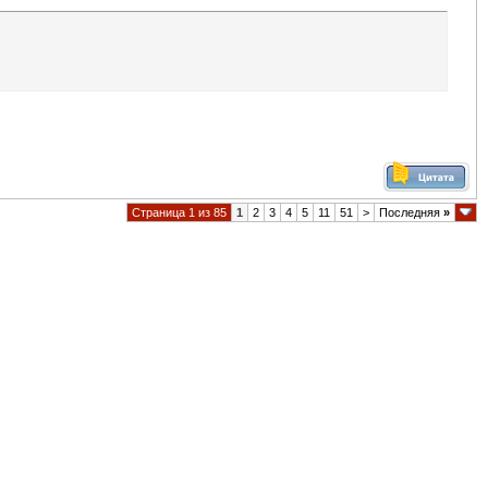
Страница 1 из 85
1
2
3
4
5
11
51
>
Последняя
»