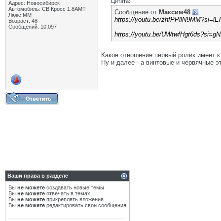
Цитата:
Адрес: Новосибирск
Автомобиль: СВ Кросс 1.8АМТ
Сообщение от
Максим48
Люкс ММ
https://youtu.be/zhfPPllN9MM?si=
Возраст: 48
Сообщений: 10,097
https://youtu.be/UWtwfHgt6ds?si
Какое отношение первый ролик имеет к
Ну и далее - а винтовые и червячные эт
Ваши права в разделе
Вы
не можете
создавать новые темы
Вы
не можете
отвечать в темах
Вы
не можете
прикреплять вложения
Вы
не можете
редактировать свои сообщения