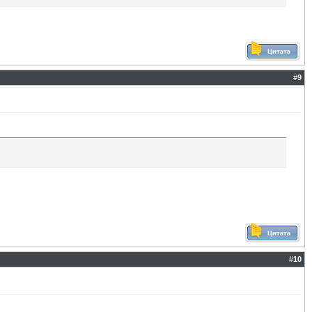
#
9
#
10