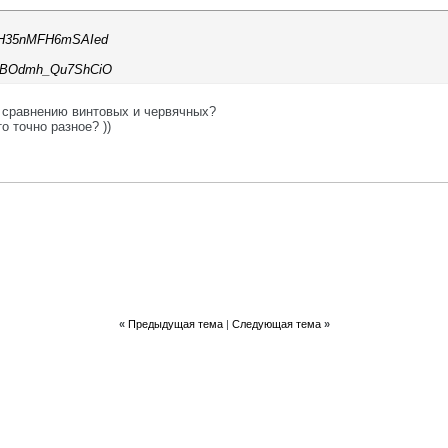
lEH35nMFH6mSAIed
=gNBOdmh_Qu7ShCiO
 сравнению винтовых и червячных?
о точно разное? ))
«
Предыдущая тема
|
Следующая тема
»