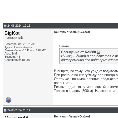
24.06.2024, 19:18
BigKot
Re: Купил Vesta NG.Улет!
Продвинутый
Регистрация: 22.02.2016
Цитата:
Адрес: Новосибирск
Автомобиль: СВ Кросс 1.8АМТ
Сообщение от
Kol888
Люкс ММ
Ну как, и дифф и есп борются с п
Возраст: 48
одновременно его подтормаживать
Сообщений: 10,097
В общем, по тому, что увидит водитель
При разгоне по снегу/льду есп иногда 
Опять же - понимая принцип преднатяга
превышать.
Резюме - диф как у меня самый незам
Только с тоассы (500км). На скорости 
24.06.2024, 23:14
Максим48
Re: Купил Vesta NG.Улет!