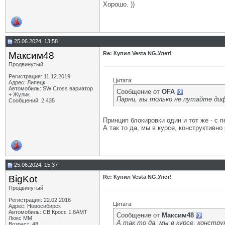
Хорошо. ))
25.06.2024, 13:58
Максим48
Re: Купил Vesta NG.Улет!
Продвинутый
Регистрация: 11.12.2019
Цитата:
Адрес: Липецк
Автомобиль: SW Cross вариатор
Сообщение от
OFA
+ Жулик
Парни, вы только не путайте ди
Сообщений: 2,435
Принцип блокировки один и тот же - с 
А так то да, мы в курсе, конструктивно
25.06.2024, 15:37
BigKot
Re: Купил Vesta NG.Улет!
Продвинутый
Регистрация: 22.02.2016
Цитата:
Адрес: Новосибирск
Автомобиль: СВ Кросс 1.8АМТ
Сообщение от
Максим48
Люкс ММ
А так то да, мы в курсе, констру
Возраст: 48