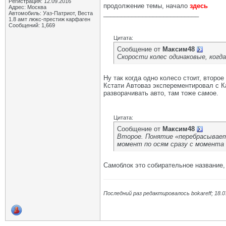
Регистрация: 12.09.2016
продолжение темы, начало
здесь
Адрес: Москва
___________________________
Автомобиль: Уаз-Патриот, Веста
1.8 амт люкс-престиж карфаген
Сообщений: 1,669
Цитата:
Сообщение от
Максим48
Скорости колес одинаковые, когда
Ну так когда одно колесо стоит, второ
Кстати Автоваз эксперементировал с К
разворачивать авто, там тоже самое.
Цитата:
Сообщение от
Максим48
Второе. Понятие «перебрасывает
момент по осям сразу с момента 
Самоблок это собирательное название, 
Последний раз редактировалось bokareff; 18.0