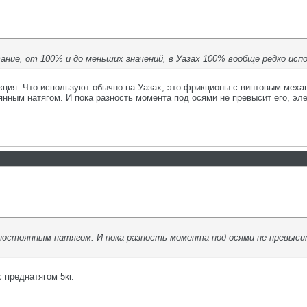
ание, от 100% и до меньших значений, в Уазах 100% вообще редко испо
укция. Что используют обычно на Уазах, это фрикционы с винтовым меха
оянным натягом. И пока разность момента под осями не превысит его, эле
с постоянным натягом. И пока разность момента под осями не превыси
 преднатягом 5кг.