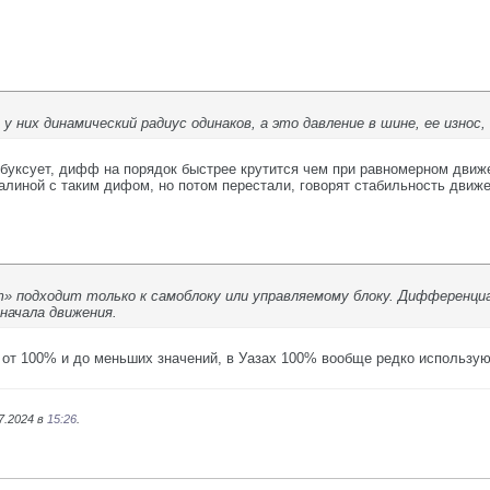
 у них динамический радиус одинаков, а это давление в шине, ее износ
е буксует, дифф на порядок быстрее крутится чем при равномерном движ
алиной с таким дифом, но потом перестали, говорят стабильность движ
» подходит только к самоблоку или управляемому блоку. Дифференци
начала движения.
от 100% и до меньших значений, в Уазах 100% вообще редко используют 
7.2024 в
15:26
.