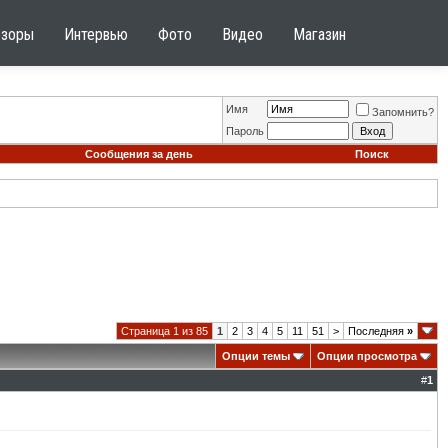
бзоры
Интервью
Фото
Видео
Магазин
Имя
Запомнить?
Пароль
Сообщения за день
Поиск
Страница 1 из 85
1
2
3
4
5
11
51
>
Последняя
»
Опции темы
Опции просмотра
#
1