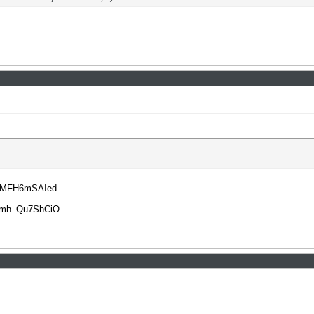
5nMFH6mSAIed
Odmh_Qu7ShCiO