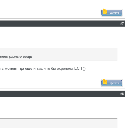
#
7
енно разные вещи
ь момент, да еще и так, что бы охренела ЕСП ))
#
8