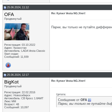
25.06.2024, 11:12
OFA
Re: Купил Vesta NG.Улет!
Продвинутый
Парни, вы только не путайте диффере
Регистрация: 03.10.2022
Адрес: Казахстан
Автомобиль: LADA Vesta Classic
Start седан
Сообщений: 11,939
25.06.2024, 12:17
BigKot
Re: Купил Vesta NG.Улет!
Продвинутый
Регистрация: 22.02.2016
Цитата:
Адрес: Новосибирск
Автомобиль: СВ Кросс 1.8АМТ
Сообщение от
OFA
Люкс ММ
Парни, вы только не путайте ди
Возраст: 48
Сообщений: 10,097