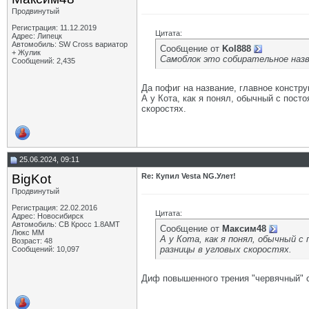
Продвинутый
Регистрация: 11.12.2019
Цитата:
Адрес: Липецк
Автомобиль: SW Cross вариатор
Сообщение от
Kol888
+ Жулик
Самоблок это собирательное назв
Сообщений: 2,435
Да пофиг на название, главное констр
А у Кота, как я понял, обычный с пост
скоростях.
25.06.2024, 09:11
BigKot
Re: Купил Vesta NG.Улет!
Продвинутый
Регистрация: 22.02.2016
Цитата:
Адрес: Новосибирск
Автомобиль: СВ Кросс 1.8АМТ
Сообщение от
Максим48
Люкс ММ
А у Кота, как я понял, обычный 
Возраст: 48
разницы в угловых скоростях.
Сообщений: 10,097
Диф повышенного трения "червячный" с