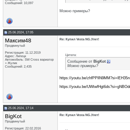
Сообщений: 10,097
Можно примеры?
25.06.2024, 17:05
Максим48
Re: Купил Vesta NG.Улет!
Продвинутый
Регистрация: 11.12.2019
Цитата:
Адрес: Липецк
Автомобиль: SW Cross вариатор
Сообщение от
BigKot
+ Жулик
Можно примеры?
Сообщений: 2,435
https://youtu.be/zhfPPllN9MM?si=lEH3
https://youtu.be/UWtwfHgt6ds?si=gNB
25.06.2024, 17:14
BigKot
Re: Купил Vesta NG.Улет!
Продвинутый
Регистрация: 22.02.2016