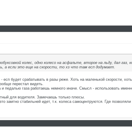
робуксовкой колес, одно колесо на асфальте, второе на льду, дал газ,
, а если это еще на скорости, то хз что там есп додумает.
 - есп будет срабатывать в разы реже. Хоть на маленькой скорости, хот
вообще перестал видеть.
 и педалью газа работаешь немного иначе. Смысл - использовать именно
етный для водителя. Замечаешь только плюсы.
авто замтно стабильней идет, т.к. колеса самоцентруются. Где позволяли