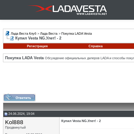
Лада Веста Клуб
>
Лада Веста
>
Покупка LADA Vesta
Купил Vesta NG.Улет! - 2
Регистрация
Справка
Покупка LADA Vesta
Обсуждение официальных дилеров LADA и способы покуп
24.06.2024, 19:04
Kol888
Купил Vesta NG.Улет! - 2
Продвинутый