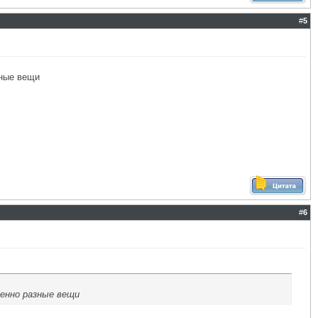
#
5
зные вещи
#
6
енно разные вещи