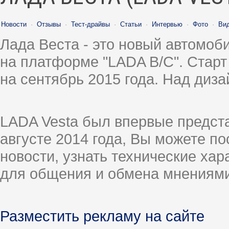
Новости
·
Отзывы
·
Тест-драйвы
·
Статьи
·
Интервью
·
Фото
·
Ви
Лада Веста - это новый автомо
на платформе "LADA B/C". Старт
на сентябрь 2015 года. Над диз
LADA Vesta был впервые предст
августе 2014 года, Вы можете п
новости, узнать технические ха
для общения и обмена мнениями
Разместить рекламу на сайте