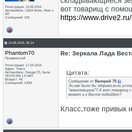
складывающиеся зер
вот товарищ с помо
Регистрация: 10.06.2016
Автомобиль: LADA Vesta, Люкс с
МТ.
https://www.drive2.ru
Сообщений: 109
14.08.2016, 08:14
Phantom70
Re: Зеркала Лада Вест
Продвинутый
Регистрация: 17.04.2016
Адрес: Томск
Цитата:
Автомобиль: Омода С5, была
VESTA SW 1.6 АМТ
Возраст: 49
Сообщение от
Валерий 70
Сообщений: 4,894
Эх,как было бы здорово,если ус
"маниловщина"? А вот товарищ с
может и к Весте подойдет?
Класс,тоже привык 