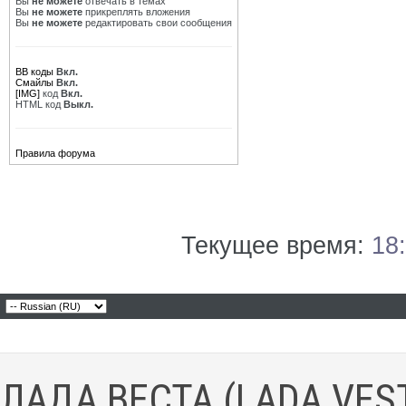
Вы
не можете
отвечать в темах
Вы
не можете
прикреплять вложения
Вы
не можете
редактировать свои сообщения
BB коды
Вкл.
Смайлы
Вкл.
[IMG]
код
Вкл.
HTML код
Выкл.
Правила форума
Текущее время:
18
ЛАДА ВЕСТА (LADA VES