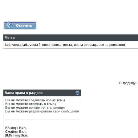
Метки
lada vesta
,
lada vesta fl
,
новая веста
,
веста
,
веста фл
,
лада веста
,
роспатент
«
Предыдущ
Ваши права в разделе
Вы
не можете
создавать новые темы
Вы
не можете
отвечать в темах
Вы
не можете
прикреплять вложения
Вы
не можете
редактировать свои сообщения
BB коды
Вкл.
Смайлы
Вкл.
[IMG]
код
Вкл.