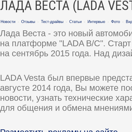
ЛАДА ВЕСТА (LADA VES
Новости
·
Отзывы
·
Тест-драйвы
·
Статьи
·
Интервью
·
Фото
·
Ви
Лада Веста - это новый автомо
на платформе "LADA B/C". Старт
на сентябрь 2015 года. Над диз
LADA Vesta был впервые предст
августе 2014 года, Вы можете п
новости, узнать технические ха
для общения и обмена мнениями