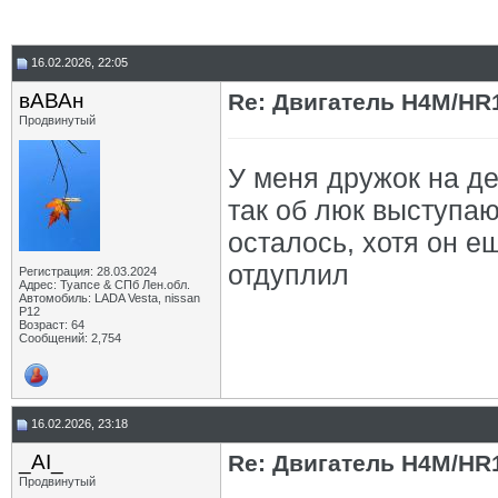
16.02.2026, 22:05
вАВАн
Re: Двигатель H4M/HR1
Продвинутый
У меня дружок на д
так об люк выступа
осталось, хотя он е
отдуплил
Регистрация: 28.03.2024
Адрес: Туапсе & СПб Лен.обл.
Автомобиль: LADA Vesta, nissan
P12
Возраст: 64
Сообщений: 2,754
16.02.2026, 23:18
_AI_
Re: Двигатель H4M/HR1
Продвинутый