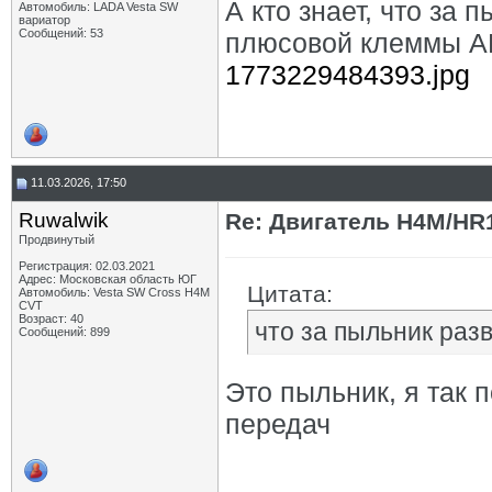
А кто знает, что за
Автомобиль: LADA Vesta SW
вариатор
Сообщений: 53
плюсовой клеммы А
1773229484393.jpg
11.03.2026, 17:50
Ruwalwik
Re: Двигатель H4M/HR1
Продвинутый
Регистрация: 02.03.2021
Адрес: Московская область ЮГ
Цитата:
Автомобиль: Vesta SW Cross H4M
CVT
Возраст: 40
что за пыльник раз
Сообщений: 899
Это пыльник, я так 
передач