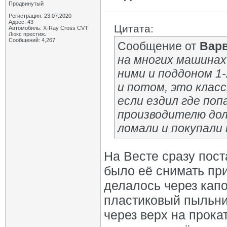
Продвинутый
Регистрация: 23.07.2020
Адрес: 43
Цитата:
Автомобиль: X-Ray Cross CVT
Люкс престиж.
Сообщений: 4,267
Сообщение от
Вар
на многих машинах
ними и поддоном 1
и потом, это клас
если ездил где поп
производителю до
ломали и покупали
На Весте сразу пост
было её снимать пр
делалось через капо
пластиковый пыльни
через верх на прока