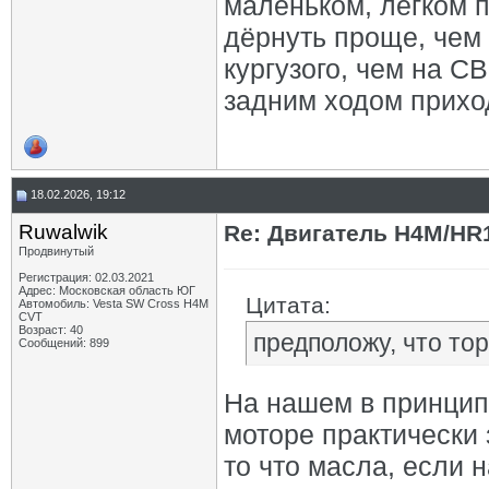
маленьком, лёгком п
дёрнуть проще, чем 
кургузого, чем на С
задним ходом приход
18.02.2026, 19:12
Ruwalwik
Re: Двигатель H4M/HR1
Продвинутый
Регистрация: 02.03.2021
Адрес: Московская область ЮГ
Цитата:
Автомобиль: Vesta SW Cross H4M
CVT
Возраст: 40
предположу, что то
Сообщений: 899
На нашем в принципе
моторе практически 
то что масла, если 