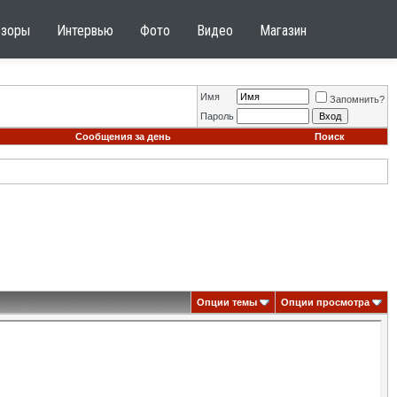
бзоры
Интервью
Фото
Видео
Магазин
Имя
Запомнить?
Пароль
Сообщения за день
Поиск
Опции темы
Опции просмотра