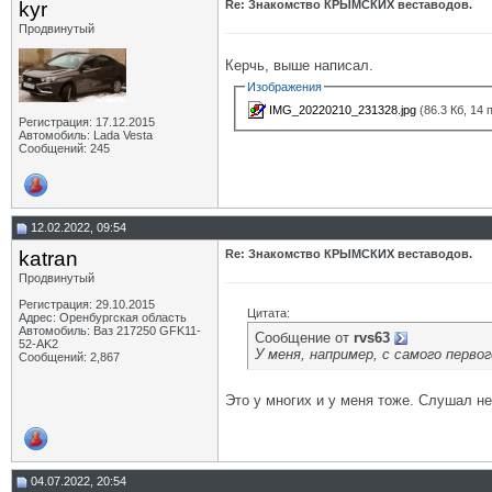
kyr
Re: Знакомство КРЫМСКИХ веставодов.
Продвинутый
Керчь, выше написал.
Изображения
IMG_20220210_231328.jpg
(86.3 Кб, 14
Регистрация: 17.12.2015
Автомобиль: Lada Vesta
Сообщений: 245
12.02.2022, 09:54
katran
Re: Знакомство КРЫМСКИХ веставодов.
Продвинутый
Регистрация: 29.10.2015
Цитата:
Адрес: Оренбургская область
Автомобиль: Ваз 217250 GFK11-
Сообщение от
rvs63
52-AK2
У меня, например, с самого перво
Сообщений: 2,867
Это у многих и у меня тоже. Слушал не
04.07.2022, 20:54