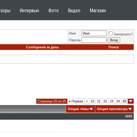
бзоры
Интервью
Фото
Видео
Магазин
Имя
Запомнить?
Пароль
Сообщения за день
Поиск
Страница 25 из 25
«
Первая
<
15
21
22
23
24
25
Опции темы
Опции просмотра
#
241