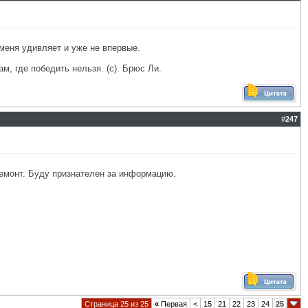
о меня удивляет и уже не впервые.
ам, где победить нельзя. (с). Брюс Ли.
#
247
ремонт. Буду признателен за информацию.
Страница 25 из 25
«
Первая
<
15
21
22
23
24
25