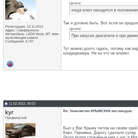
Цитата:
когда ключ находится в положени
Так и должно быть. Вот если он продол
Регистрация: 13.11.2014
Цитата:
Адрес: Симферополь
Автомобиль: LADA Vesta, МТ люкс
При запуске двигателя и при движ
мультимедиа климат.
Сообщений: 4,737
Тут можно долго гадать, потому как ва
кондиционера. Ни на что не влияет.
11.02.2022, 00:02
kyr
Re: Знакомство КРЫМСКИХ веставодов.
Продвинутый
Был у Вас Крыму летом на своём хрей 
Керч, Героевка. Дорогу сделали супер.
Люди более спокойные чем у нас в Мос