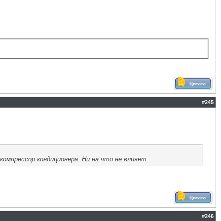
#
245
 компрессор кондиционера. Ни на что не влияет.
#
246