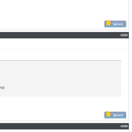
#
243
тр.
#
244