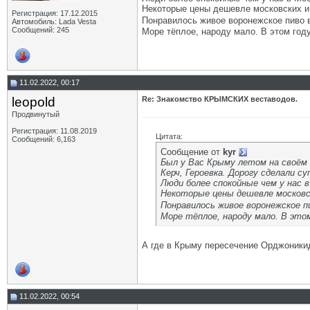
Некоторые цены дешевле московских и
Регистрация: 17.12.2015
Понравилось живое воронежское пиво в
Автомобиль: Lada Vesta
Сообщений: 245
Море тёплое, народу мало. В этом год
11.02.2022, 00:17
leopold
Re: Знакомство КРЫМСКИХ веставодов.
Продвинутый
Регистрация: 11.08.2019
Цитата:
Сообщений: 6,163
Сообщение от
kyr
Был у Вас Крыму летом на своём 
Керч, Героевка. Дорогу сделали су
Люди более спокойные чем у нас в
Некоторые цены дешевле московск
Понравилось живое воронежское пи
Море тёплое, народу мало. В это
А где в Крыму пересечение Орджоники
11.02.2022, 00:54