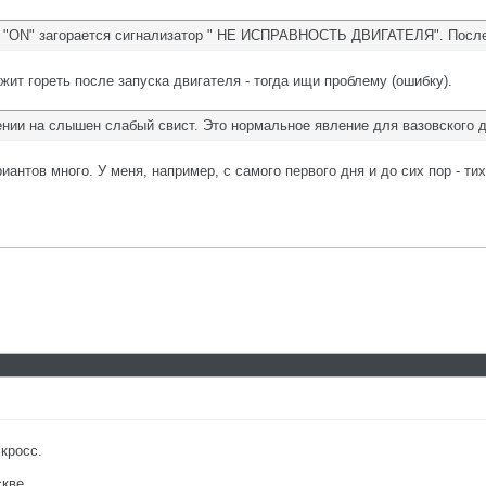
и "ON" загорается сигнализатор " НЕ ИСПРАВНОСТЬ ДВИГАТЕЛЯ". После з
жит гореть после запуска двигателя - тогда ищи проблему (ошибку).
ении на слышен слабый свист. Это нормальное явление для вазовского д
риантов много. У меня, например, с самого первого дня и до сих пор - т
кросс.
кве.