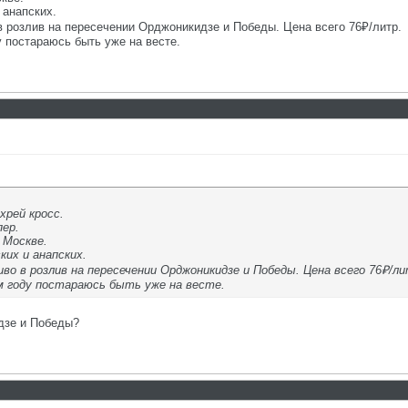
 анапских.
 розлив на пересечении Орджоникидзе и Победы. Цена всего 76₽/литр.
у постараюсь быть уже на весте.
хрей кросс.
пер.
 Москве.
их и анапских.
во в розлив на пересечении Орджоникидзе и Победы. Цена всего 76₽/ли
м году постараюсь быть уже на весте.
дзе и Победы?