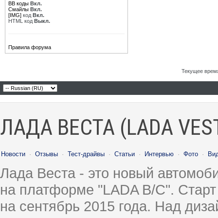
BB коды
Вкл.
Смайлы
Вкл.
[IMG]
код
Вкл.
HTML код
Выкл.
Правила форума
Текущее врем
ЛАДА ВЕСТА (LADA VES
Новости
·
Отзывы
·
Тест-драйвы
·
Статьи
·
Интервью
·
Фото
·
Ви
Лада Веста - это новый автомо
на платформе "LADA B/C". Старт
на сентябрь 2015 года. Над диз