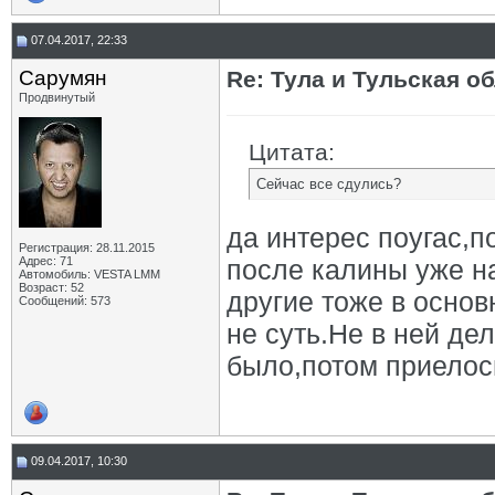
07.04.2017, 22:33
Сарумян
Re: Тула и Тульская о
Продвинутый
Цитата:
Сейчас все сдулись?
да интерес поугас,п
Регистрация: 28.11.2015
Адрес: 71
после калины уже на
Автомобиль: VESTA LMM
Возраст: 52
другие тоже в осно
Сообщений: 573
не суть.Не в ней де
было,потом приелось
09.04.2017, 10:30