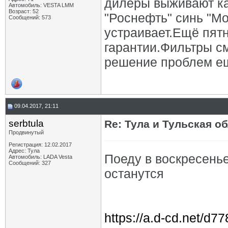
дилеры выживают ка
Автомобиль: VESTA LMM
Возраст: 52
"Роснефть" синь "М
Сообщений: 573
устраивает.Ещё пят
гарантии.Фильтры с
решение проблем ещ
09.04.2017, 21:11
serbtula
Re: Тула и Тульская о
Продвинутый
Регистрация: 12.02.2017
Адрес: Тула
Поеду в воскресень
Автомобиль: LADA Vesta
Сообщений: 327
останутся
https://a.d-cd.net/d7