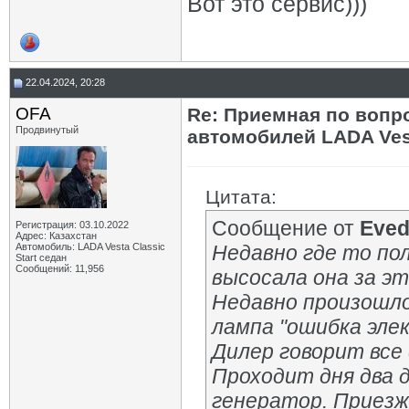
Вот это сервис)))
22.04.2024, 20:28
OFA
Re: Приемная по вопр
Продвинутый
автомобилей LADA Ves
Цитата:
Сообщение от
Eved
Регистрация: 03.10.2022
Адрес: Казахстан
Автомобиль: LADA Vesta Classic
Недавно где то пол
Start седан
Сообщений: 11,956
высосала она за эт
Недавно произошло
лампа "ошибка элек
Дилер говорит все
Проходит дня два 
генератор. Приезж