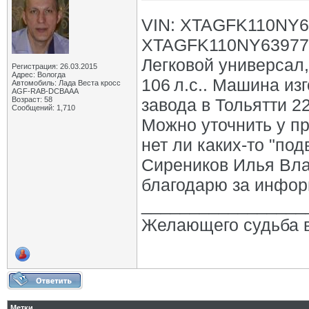
VIN: XTAGFK110NY63
XTAGFK110NY639777
Легковой универсал, 
Регистрация: 26.03.2015
Адрес: Вологда
106 л.с.. Машина из
Автомобиль: Лада Веста кросс
AGF-RAB-DCBAAA
Возраст: 58
завода в Тольятти 2
Сообщений: 1,710
Можно уточнить у пр
нет ли каких-то "по
Сиреников Илья Вла
благодарю за инфо
_________________
Желающего судьба в
Метки