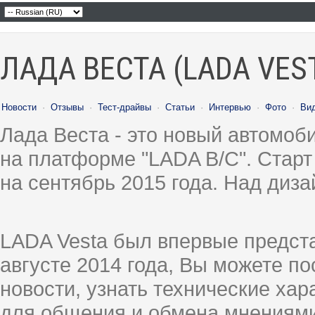
ЛАДА ВЕСТА (LADA VES
Новости
·
Отзывы
·
Тест-драйвы
·
Статьи
·
Интервью
·
Фото
·
Ви
Лада Веста - это новый автомо
на платформе "LADA B/C". Старт
на сентябрь 2015 года. Над диз
LADA Vesta был впервые предст
августе 2014 года, Вы можете п
новости, узнать технические ха
для общения и обмена мнениями