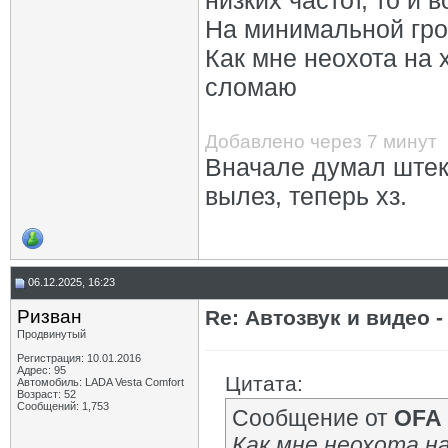
низких частот, то и 
На минимальной гро
Как мне неохота на 
сломаю
Добавлено через 7 минут
Вначале думал штек
вылез, теперь хз.
06.12.2025, 16:23
Ризван
Re: Автозвук и видео -
Продвинутый
Регистрация: 10.01.2016
Адрес: 95
Цитата:
Автомобиль: LADA Vesta Сomfort
Возраст: 52
Сообщений: 1,753
Сообщение от
OFA
Как мне неохота н