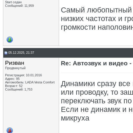
Start седан
Сообщений: 11,959
Самый любопытный во
низких частотах и г
громкости наполовин
05.12.2025, 21:37
Ризван
Re: Автозвук и видео -
Продвинутый
Регистрация: 10.01.2016
Адрес: 95
Динамики сразу все 
Автомобиль: LADA Vesta Сomfort
Возраст: 52
Сообщений: 1,753
или проводку, то за
переключать звук по
Если не динамик и н
микруха