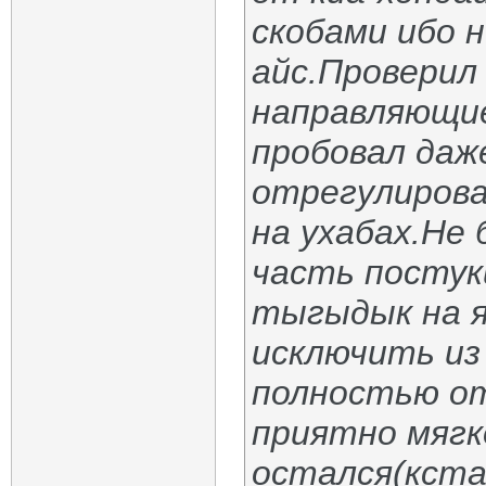
скобами ибо н
айс.Проверил
направляющие
пробовал даж
отрегулирова
на ухабах.Не
часть постук
тыгыдык на я
исключить и
полностью от
приятно мягк
остался(кста