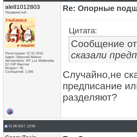
ale81012803
Re: Опорные подш
Продвинутый
Цитата:
Сообщение о
сказали предп
Регистрация: 07.02.2016
Адрес: Верхний Мамон
Автомобиль: MT Lux Multimedia
52-Y4P Фантом
Возраст: 45
Случайно,не ск
Сообщений: 1,006
предписание ил
разделяют?
01.08.2017, 13:58