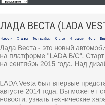
ЛАДА ВЕСТА (LADA VES
Новости
·
Отзывы
·
Тест-драйвы
·
Статьи
·
Интервью
·
Фото
·
Ви
Лада Веста - это новый автомо
на платформе "LADA B/C". Старт
на сентябрь 2015 года. Над диз
LADA Vesta был впервые предст
августе 2014 года, Вы можете п
новости, узнать технические ха