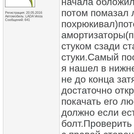
начала обложил
потом помазал 
Регистрация: 20.05.2016
Автомобиль: LADA Vesta
Сообщений: 641
похрюкивал)пот
амортизаторы(п
стуком сзади ст
стуки.Самый по
я нашел в нижн
не до конца зат
достаточно откр
покачать его лю
должно если ест
болт.Проверить