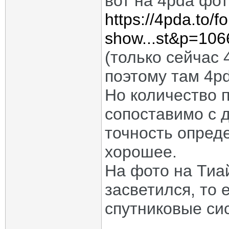
вот на 4pda фо
https://4pda.to/
show...st&p=10
(только сейчас
поэтому там 4pd
Но количество 
сопоставимо с 
точность опред
хорошее.
На фото на Тиа
засветился, то 
спутниковые си
_____________