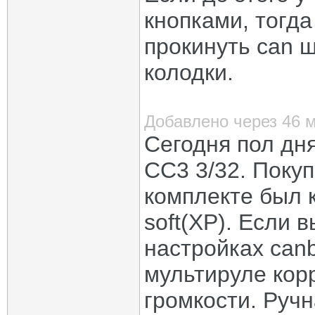
кнопками, тогда
прокинуть can ш
колодки.
Добавлено через 46 
Сегодня пол дн
CC3 3/32. Покуп
комплекте был 
soft(XP). Если 
настройках can
мультируле кор
громкости. Руч