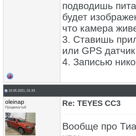
подводишь пита
будет изображен
что камера живе
3. Ставишь при
или GPS датчик
4. Записью нико
16.05.2021, 01:33
oleinap
Re: TEYES CC3
Продвинутый
Вообще про Тиа