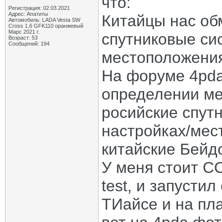
что:
Регистрация: 02.03.2021
Адрес: Апатиты
Китайцы нас об
Автомобиль: LADA Vesta SW
Cross 1,6 GFK110 оранжевый
Марс 2021 г.
спутниковые си
Возраст: 53
Сообщений: 194
местоположени
На форуме 4pda
определении ме
росийские спут
настройках/мес
китайские Бейдо
У меня стоит С
test, и запусти
ТИайсе и на пла