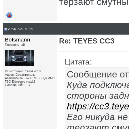
терзают смутны
29.06.2021, 07:40
Botsmann
Re: TEYES CC3
Продвинутый
Цитата:
Сообщение о
Регистрация: 14.04.2019
Адрес: Севастополь
Автомобиль: SW CROSS 1,6 ММС
ГБО Digitronic maxi 2
Куда подключ
Сообщений: 3,130
стороны задн
https://cc3.tey
Его никуда не
терзают сму