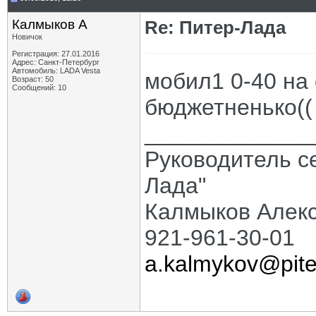
Калмыков А
Re: Питер-Лада
Новичок
Регистрация: 27.01.2016
Адрес: Санкт-Петербург
Автомобиль: LADA Vesta
мобил1 0-40 на 
Возраст: 50
Сообщений: 10
бюджетненько((
_____________
Руководитель с
Лада"
Калмыков Алек
921-961-30-01
a.kalmykov@pite