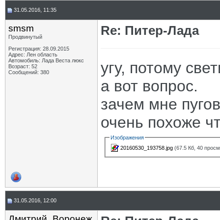
31.05.2016, 11:35
smsm
Re: Питер-Лада
Продвинутый
Регистрация: 28.09.2015
Адрес: Лен область
Автомобиль: Лада Веста люкс
угу, потому св
Возраст: 52
Сообщений: 380
а вот вопрос.
зачем мне пуго
очень похоже чт
Изображения
20160530_193758.jpg
(67.5 Кб, 40 прос
31.05.2016, 12:00
Дмитрий_Воронеж