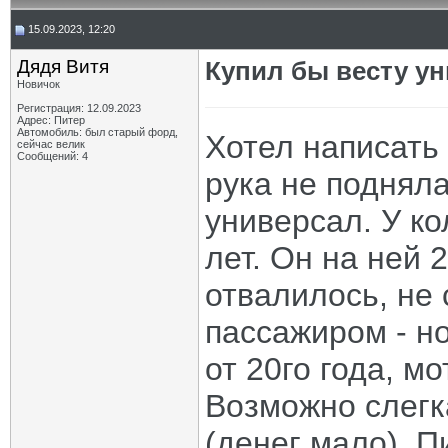
15.09.2023, 12:20
Дядя Витя
Купил бы весту ун
Новичок
Регистрация: 12.09.2023
Адрес: Питер
Автомобиль: был старый форд,
Хотел написать 
сейчас велик
Сообщений: 4
рука не подняла
универсал. У ко
лет. Он на ней 
отвалилось, не
пассажиром - н
от 20го года, м
Возможно слегк
(денег мало). П