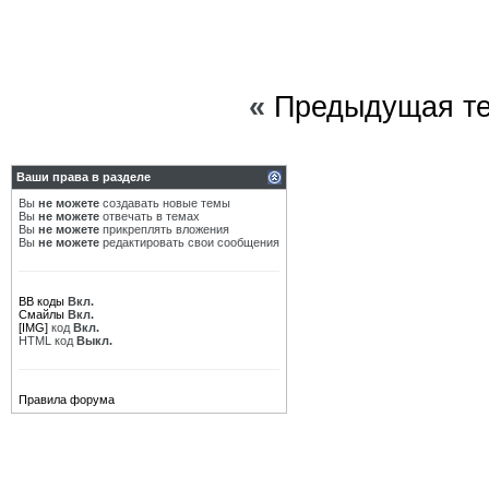
«
Предыдущая т
Ваши права в разделе
Вы
не можете
создавать новые темы
Вы
не можете
отвечать в темах
Вы
не можете
прикреплять вложения
Вы
не можете
редактировать свои сообщения
BB коды
Вкл.
Смайлы
Вкл.
[IMG]
код
Вкл.
HTML код
Выкл.
Правила форума