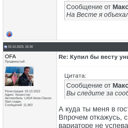
Сообщение от
Мак
На Весте я объеха
03.10.2023, 16:30
OFA
Re: Купил бы весту ун
Продвинутый
Цитата:
Сообщение от
Мак
Регистрация: 03.10.2022
Вы следите за со
Адрес: Казахстан
Автомобиль: LADA Vesta Classic
Start седан
Сообщений: 11,963
А куда ты меня в гос
Впрочем откажусь, с
вариаторе не успева