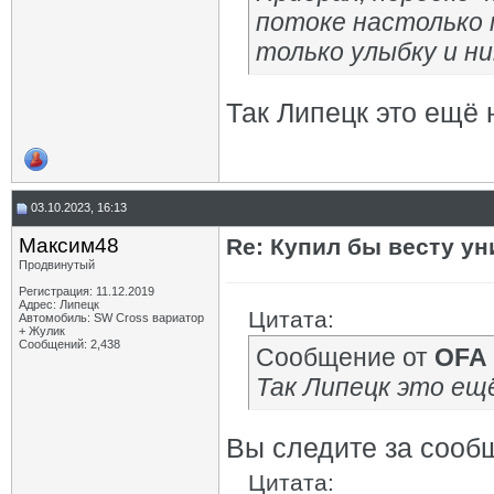
потоке настолько 
только улыбку и ни
Так Липецк это ещё 
03.10.2023, 16:13
Максим48
Re: Купил бы весту ун
Продвинутый
Регистрация: 11.12.2019
Адрес: Липецк
Цитата:
Автомобиль: SW Cross вариатор
+ Жулик
Сообщений: 2,438
Сообщение от
OFA
Так Липецк это ещё
Вы следите за соо
Цитата: