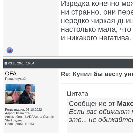
Изредка конечно мож
ни странно, они пе
нередко чиркая дни
настолько мала, чт
и никакого негатива.
03.10.2023, 16:04
OFA
Re: Купил бы весту ун
Продвинутый
Цитата:
Сообщение от
Мак
Регистрация: 03.10.2022
Если вас обижают 
Адрес: Казахстан
Автомобиль: LADA Vesta Classic
это... не обижайтес
Start седан
Сообщений: 11,963