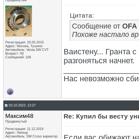
Продвинутый
Цитата:
Сообщение от
OFA
Похоже настало в
Регистрация: 20.05.2015
Адрес: Москва, Тушино
Ваистену... Гранта с
Автомобиль: Vesta SW CVT
Возраст: 49
Сообщений: 106
разгоняться начнет.
_________________
Нас невозможно сбит
03.10.2023, 13:27
Максим48
Re: Купил бы весту ун
Продвинутый
Регистрация: 11.12.2019
Адрес: Липецк
Если вас обижают на
Автомобиль: SW Cross вариатор