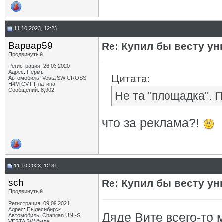
11.10.2023, 12:23
Варвар59
Re: Купил бы весту ун
Продвинутый
Регистрация: 26.03.2020
Адрес: Пермь
Цитата:
Автомобиль: Vesta SW CROSS
H4M CVT Платина
Сообщений: 8,902
Не та "площадка". П
что за реклама?!
11.10.2023, 12:31
sch
Re: Купил бы весту ун
Продвинутый
Регистрация: 09.09.2021
Адрес: Пылесибирск
Дяде Вите всего-то 
Автомобиль: Changan UNI-S.
VESTA SW была