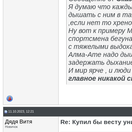
Я думаю что кажды
дышать с ним в та
,если нет то хрен
Ну вот к примеру М
спортсмена бегуна 
с тяжелыми выдохам
Алма-Ате надо дыш
задержать дыхание
И мир ярче , и люди
главное никакой 
11.10.2023, 12:21
Дядя Витя
Re: Купил бы весту ун
Новичок