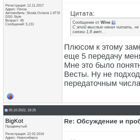
Регистрация: 12.11.2017
Адрес: Пенза
Цитата:
Автомобиль: Skoda Octavia 1.8TSI
DSG Style
Возраст: 46
Сообщение от
Wine
Сообщений: 5,131
С этой мыслью начал читать, че 
связки 1,8 амт...
Плюсом к этому заме
еще 5 передачу мен
Мне это было понят
Весты. Ну не подходи
передаточным числа
05.10.2022, 18:25
BigKot
Re: Обсуждение и про
Продвинутый
Регистрация: 22.02.2016
Адрес: Новосибирск