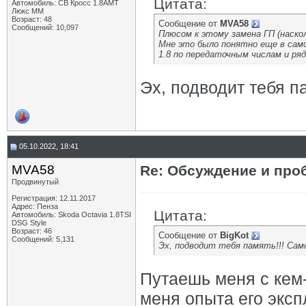
Цитата:
Автомобиль: СВ Кросс 1.8АМТ
Люкс ММ
Возраст: 48
Сообщение от
MVA58
Сообщений: 10,097
Плюсом к этому замена ГП (наско
Мне это было понятно еще в само
1.8 по передаточным числам и ряд
Эх, подводит тебя п
05.10.2022, 18:41
MVA58
Re: Обсуждение и про
Продвинутый
Регистрация: 12.11.2017
Адрес: Пенза
Цитата:
Автомобиль: Skoda Octavia 1.8TSI
DSG Style
Возраст: 46
Сообщение от
BigKot
Сообщений: 5,131
Эх, подводит тебя память!!! Сам
Путаешь меня с кем-
меня опыта его эксп