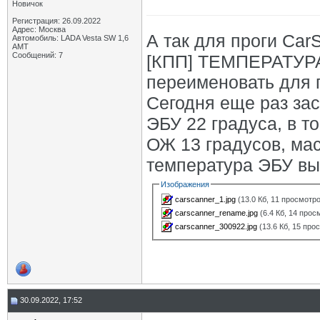
Новичок
Регистрация: 26.09.2022
Адрес: Москва
А так для проги Car
Автомобиль: LADA Vesta SW 1,6
АМТ
Сообщений: 7
[КПП] ТЕМПЕРАТУР
переименовать для 
Сегодня еще раз за
ЭБУ 22 градуса, в то
ОЖ 13 градусов, мас
температура ЭБУ вы
Изображения
carscanner_1.jpg
(13.0 Кб, 11 просмотр
carscanner_rename.jpg
(6.4 Кб, 14 прос
carscanner_300922.jpg
(13.6 Кб, 15 про
30.09.2022, 17:52