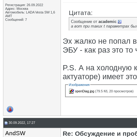
Регистрация: 26.09.2022
Адрес: Москва
Цитата:
Автомобиль: LADA Vesta SW 1,6
АМТ
Сообщений: 7
Сообщение от
academic
а вот при таких t параметрах бы
Эх жалко не попал 
ЭБУ - как раз это то
P.S. А на холодную 
актуаторе) имеет эт
Изображения
openDiag.jpg
(79.5 Кб, 20 просмотров)
30.09.2022, 17:27
AndSW
Re: Обсуждение и про