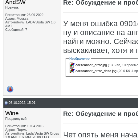
AndSW
Re: Обсуждение и про
Новичок
Регистрация: 26.09.2022
Адрес: Москва
У меня ошибка 0901(
Автомобиль: LADA Vesta SW 1,6
АМТ
Сообщений: 7
ну и описание на ан
найти можно. Сейча
выскакивает, хотя и 
Изображения
carscanner_error.jpg
(13.6 Кб, 10 просм
carscanner_error_desc.jpg
(20.0 Кб, 4 п
05.10.2022, 15:01
Wine
Re: Обсуждение и про
Продвинутый
Регистрация: 10.04.2016
Адрес: Пермь
Чет опять меня нача
Автомобиль: Lada Vesta SW Cross
1.8 АМТ Lux MM, 2018г ГБО