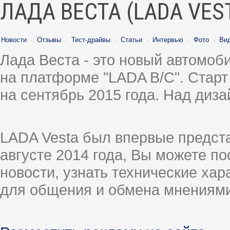
ЛАДА ВЕСТА (LADA VES
Новости
·
Отзывы
·
Тест-драйвы
·
Статьи
·
Интервью
·
Фото
·
Ви
Лада Веста - это новый автомо
на платформе "LADA B/C". Старт
на сентябрь 2015 года. Над диз
LADA Vesta был впервые предст
августе 2014 года, Вы можете п
новости, узнать технические ха
для общения и обмена мнениями