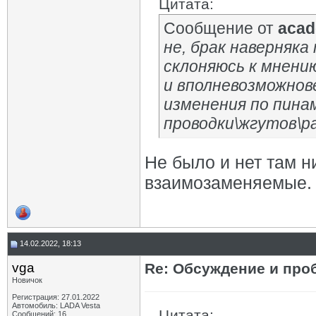
Цитата:
Сообщение от
acad
не, брак наверняка
склоняюсь к мнени
и вполневозможнов
изменения по пина
проводки\жгутов\раз
Не было и нет там н
взаимозаменяемые.
14.02.2022, 18:13
vga
Re: Обсуждение и про
Новичок
Регистрация: 27.01.2022
Автомобиль: LADA Vesta
Цитата:
Сообщений: 16