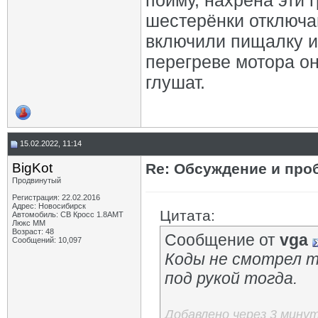
пойму, нахрена эти 
шестерёнки отключа
включили пищалку и 
перегреве мотора он
глушат.
15.02.2022, 11:14
BigKot
Re: Обсуждение и про
Продвинутый
Регистрация: 22.02.2016
Адрес: Новосибирск
Цитата:
Автомобиль: СВ Кросс 1.8АМТ
Люкс ММ
Возраст: 48
Сообщение от
vga
Сообщений: 10,097
Коды не смотрел т.
под рукой тогда.
Добавлено через 3 мину