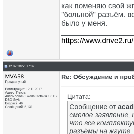
как поменяю свой жг
"больной" разъём. во
было у меня.
_________________
https://www.drive2.ru
12.02.2022, 17:07
MVA58
Re: Обсуждение и про
Продвинутый
Регистрация: 12.11.2017
Адрес: Пенза
Цитата:
Автомобиль: Skoda Octavia 1.8TSI
DSG Style
Возраст: 46
Сообщение от
acad
Сообщений: 5,131
смелое заявление, т
что все комплекту
разъёмы на жгуте.