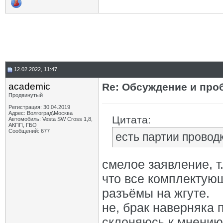
12.02.2022, 11:47
academic
Re: Обсуждение и про
Продвинутый
Регистрация: 30.04.2019
Адрес: Волгоград\Москва
Цитата:
Автомобиль: Vesta SW Cross 1,8,
АКПП, ГБО
Сообщений: 677
есть партии провод
смелое заявление, т
что все комплектующ
разъёмы на жгуте.
не, брак наверняка п
склоняюсь к мнению,