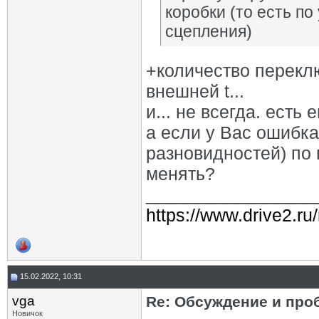
коробки (то есть п
сцепления)
+количество переклю
внешней t...
и... не всегда. есть
а если у Вас ошибка 
разновидностей) по
менять?
_________________
https://www.drive2.ru
15.02.2022, 10:31
vga
Re: Обсуждение и про
Новичок