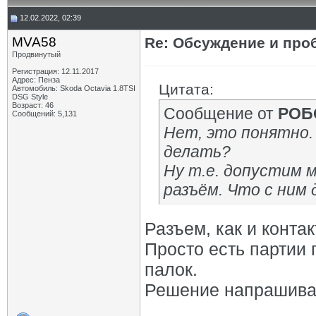
12.02.2022, 02:39
MVA58
Re: Обсуждение и про
Продвинутый
Регистрация: 12.11.2017
Адрес: Пенза
Цитата:
Автомобиль: Skoda Octavia 1.8TSI
DSG Style
Возраст: 46
Сообщение от
РОБ
Сообщений: 5,131
Нет, это понятно. 
делать?
Ну т.е. допустим 
разъём. Что с ним
Разъем, как и конта
Просто есть партии 
палок.
Решение напрашивае