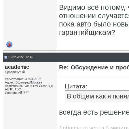
Видимо всё потому, 
отношении случается
пока авто было новы
гарантийщикам?
15.02.2022, 12:46
academic
Re: Обсуждение и про
Продвинутый
Регистрация: 30.04.2019
Адрес: Волгоград\Москва
Цитата:
Автомобиль: Vesta SW Cross 1,8,
АКПП, ГБО
Сообщений: 677
В общем как я поня
всегда есть решение
Добавлено через 3 минут