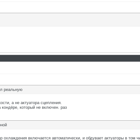
ял реальную
сти, а не актуатора сцепления.
 кондёре, который не включен. раз
оной
тор охлаждения включается автоматически, и обдувает актуаторы в том ч