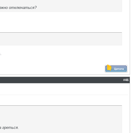
должно отключаться?
.
#
46
а греться.