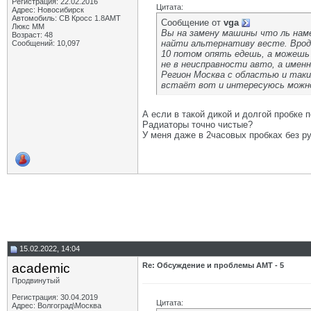
Регистрация: 22.02.2016
Цитата:
Адрес: Новосибирск
Автомобиль: СВ Кросс 1.8АМТ
Сообщение от
vga
Люкс ММ
Вы на замену машины что ль наме
Возраст: 48
найти альтернативу весте. Вроде
Сообщений: 10,097
10 потом опять едешь, а можешь
не в неисправности авто, а именн
Регион Москва с областью и таких
встаёт вот и интересуюсь можно
А если в такой дикой и долгой пробке 
Радиаторы точно чистые?
У меня даже в 2часовых пробках без ру
15.02.2022, 14:04
academic
Re: Обсуждение и проблемы АМТ - 5
Продвинутый
Регистрация: 30.04.2019
Цитата:
Адрес: Волгоград\Москва