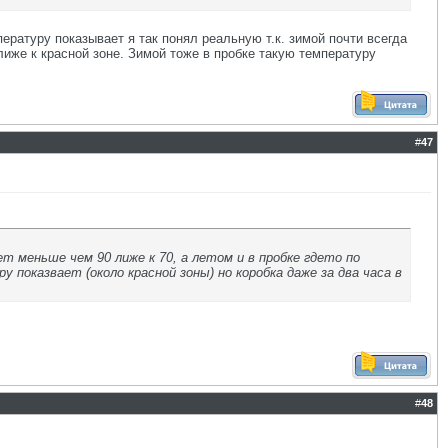
пературу показывает я так понял реальную т.к. зимой почти всегда
ближе к красной зоне. Зимой тоже в пробке такую температуру
#
47
т меньше чем 90 лиже к 70, а летом и в пробке гдето по
у показвает (около красной зоны) но коробка даже за два часа в
#
48