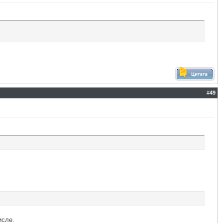
#
49
исле.