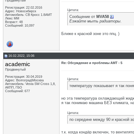
Продвинутый
Регистрация: 22.02.2016
Цитата:
Адрес: Новосибирск
Автомобиль: СВ Кросс 1.8АМТ
Сообщение от
MVA58
Люкс ММ
Езжайте мыть радиаторы.
Возраст: 48
Сообщений: 10,097
Ближе к красной зоне это ппц. )
16.02.2022, 15:06
academic
Re: Обсуждение и проблемы АМТ - 5
Продвинутый
Регистрация: 30.04.2019
Цитата:
Адрес: Волгоград\Москва
Автомобиль: Vesta SW Cross 1,8,
температуру показывает я так пон
АКПП, ГБО
Сообщений: 677
но эта температура охлаждающей жидко
я так понимаю машина БЕЗ климата, на
Цитата:
по середине между 90 и красной з
т.к. когда кондёр включен, то вентиля