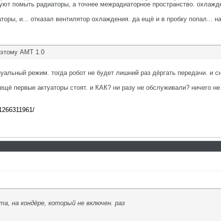
туют помыть радиаторы, а точнее межрадиаторное пространство. охлажде
торы, и... отказал вентилятор охлаждения. да ещё и в пробку попал... на
оэтому АМТ 1.0
уальный режим. тогда робот не будет лишний раз дёргать передачи. и с
с ещё первые актуаторы стоят. и КАК? ни разу не обслуживали? ничего н
81266311961/
а, на кондёре, который не включен. раз