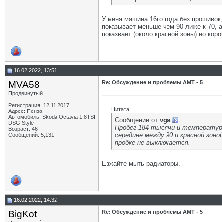
У меня машина 16го года без прошивок,
показывает меньше чем 90 лиже к 70, а
показвает (около красной зоны) но кор
16.02.2022, 13:51
MVA58
Re: Обсуждение и проблемы АМТ - 5
Продвинутый
Регистрация: 12.11.2017
Цитата:
Адрес: Пенза
Автомобиль: Skoda Octavia 1.8TSI
Сообщение от
vga
DSG Style
Пробег 184 тысячи и температуру
Возраст: 46
середине между 90 и красной зоно
Сообщений: 5,131
пробке не выключается.
Езжайте мыть радиаторы.
16.02.2022, 14:32
BigKot
Re: Обсуждение и проблемы АМТ - 5