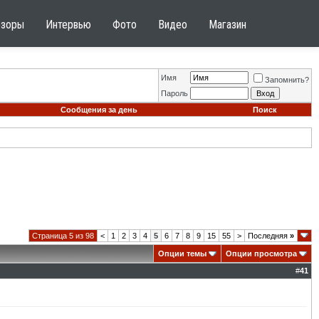
бзоры
Интервью
Фото
Видео
Магазин
Имя
Запомнить?
Пароль
Сообщения за день
Поиск
Страница 5 из 98
<
1
2
3
4
5
6
7
8
9
15
55
>
Последняя
»
Опции темы
Опции просмотра
#
41