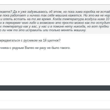
каете? Да я уже задумываюсь об этом, но пока зима коробка не вста
 пока работает и ничего так себе машина кажется. Но это-же не норм
 и опять встать на то же время. Когда температура воздуха ниже 10
о в перегреве чего либо и возможно это просто можно как то остудит
 температур как у вас, у нас и в помине нету никогда, но вот пробки
 ли чем то это исправить или только менять машину.
передвигаться с русником на 1й щелчок?
чника с родным Валео ни разу не было такого.