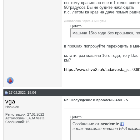
поэтому правильно все в 1 голос сове
90градусов Вы не будите наблюдать.
п.с. летом ка краз на даче помыл радиа
Добавлено через 4 минуты
Цитата:
машина 16го года без прошивок, п
в пробках попробуйте переходить в ман
кстати. раз машина 16го года, то у Ва
км?
__________________
https://www.drive2.ru/r/lada/vesta_s...00
17.02.2022, 18:04
vga
Re: Обсуждение и проблемы АМТ - 5
Новичок
Регистрация: 27.01.2022
Цитата:
Автомобиль: LADA Vesta
Сообщений: 16
Сообщение от
academic
я так понимаю машина БЕЗ климат