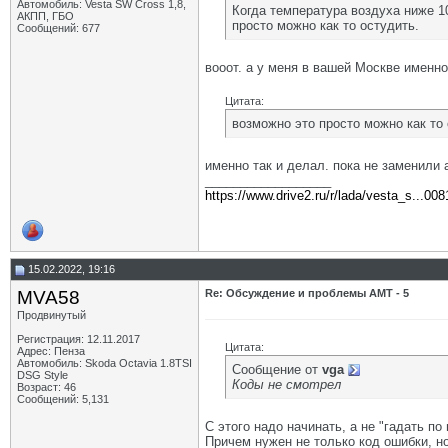
Автомобиль: Vesta SW Cross 1,8,
Когда температура воздуха ниже 10
АКПП, ГБО
просто можно как то остудить.
Сообщений: 677
вооот. а у меня в вашей Москве именно
Цитата:
возможно это просто можно как то 
именно так и делал. пока не заменили 
__________________
https://www.drive2.ru/r/lada/vesta_s...00
15.02.2022, 19:16
MVA58
Re: Обсуждение и проблемы АМТ - 5
Продвинутый
Регистрация: 12.11.2017
Цитата:
Адрес: Пенза
Автомобиль: Skoda Octavia 1.8TSI
Сообщение от
vga
DSG Style
Коды не смотрел
Возраст: 46
Сообщений: 5,131
С этого надо начинать, а не "гадать по
Причем нужен не только код ошибки, н