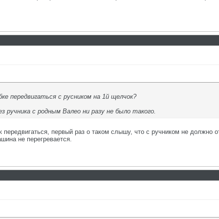
обке передвигаться с русником на 1й щелчок?
ез ручника с родным Валео ни разу не было такого.
к передвигаться, первый раз о таком слышу, что с ручником не должно 
ашина не перегревается.