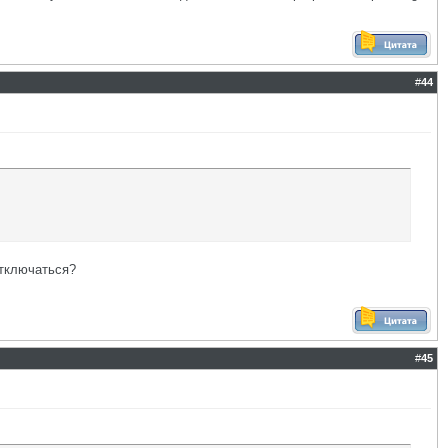
#
44
отключаться?
#
45