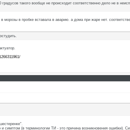
 градусов такого вообще не происходит соответственно дело не в неисп
 в морозы в пробке вставала в аварию. а дома при жаре нет. соответст
остудить.
актуатор.
81266311961/
 шестеренке".
о и симптом (в терминологии ТИ - это причина возникновения ошибки). 