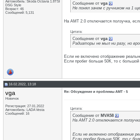
Автомобиль: Skoda Octavia 1.8TSI
Сообщение от
vga
DSG Style
Не понял зачем с ручником на 1 
Возраст: 46
Сообщений: 5,131
На АМТ 2.0 отключается ползучка, есл
Цитата:
Сообщение от
vga
Радиаторы не мыл ни разу, но вр
Если не включено отображение реальной
Если пробег больше 50К, то с большой
16.02.2022, 13:18
vga
Re: Обсуждение и проблемы АМТ - 5
Новичок
Регистрация: 27.01.2022
Цитата:
Автомобиль: LADA Vesta
Сообщений: 16
Сообщение от
MVA58
На АМТ 2.0 отключается ползучка
Если не включено отображение ре
Если пробег больше 50К, то с б