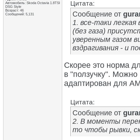
Цитата:
Автомобиль: Skoda Octavia 1.8TSI
DSG Style
Возраст: 46
Сообщение от
gura
Сообщений: 5,131
1. все-таки легка
(без газа) присут
уверенным газом в
вздрагивания - и по
Скорее это норма дл
в "ползучку". Можно
адаптирован для АМ
Цитата:
Сообщение от
gura
2. В моменты перек
то чтобы рывки, с