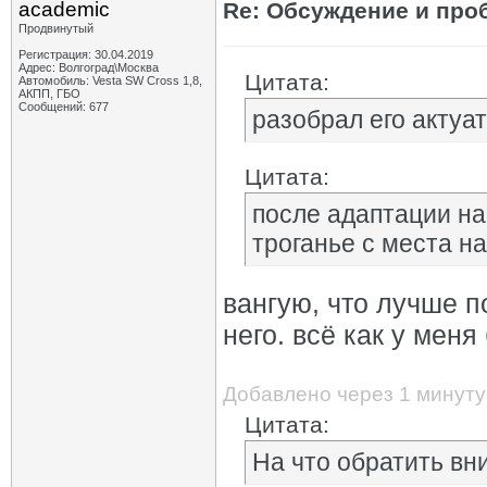
academic
Re: Обсуждение и про
Продвинутый
Регистрация: 30.04.2019
Адрес: Волгоград\Москва
Цитата:
Автомобиль: Vesta SW Cross 1,8,
АКПП, ГБО
Сообщений: 677
разобрал его актуа
Цитата:
после адаптации на
троганье с места н
вангую, что лучше п
него. всё как у мен
Добавлено через 1 минуту
Цитата:
На что обратить вн