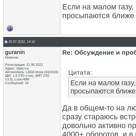
Если на малом газу,
просыпаются ближе 
25.07.2022, 14:10
guranin
Re: Обсуждение и про
Новичок
Регистрация: 21.06.2022
Адрес: Иркутск
Цитата:
Автомобиль: LADA Vesta (04/2016)
ДВС 1.6 (ПО сток), AMT (ПО
v3.0), Luxe+ММ
Если на малом газу,
Сообщений: 16
просыпаются ближе 
Да в общем-то на л
сразу стараюсь встро
довольно активно пр
4000+ оборотов, и в 