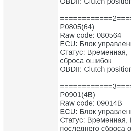
OBDII: Clutch position
============2===
P0805(64)
Raw code: 080564
ECU: Блок управлен
Статус: Временная,
сброса ошибок
OBDII: Clutch position
============3===
P0901(4B)
Raw code: 09014B
ECU: Блок управлен
Статус: Временная,
последнего сброса 