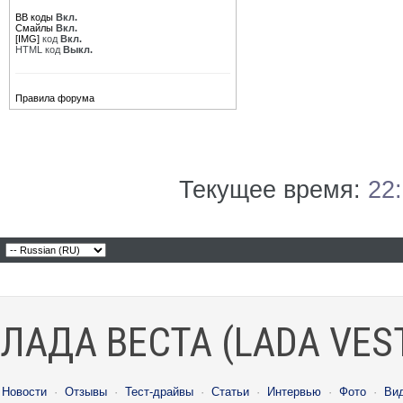
BB коды
Вкл.
Смайлы
Вкл.
[IMG]
код
Вкл.
HTML код
Выкл.
Правила форума
Текущее время:
22
ЛАДА ВЕСТА (LADA VES
Новости
·
Отзывы
·
Тест-драйвы
·
Статьи
·
Интервью
·
Фото
·
Ви