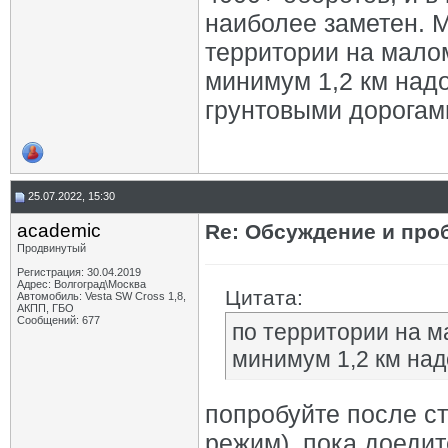
наиболее заметен. М
территории на малом
минимум 1,2 км надо
грунтовыми дорогам
25.07.2022, 15:30
academic
Re: Обсуждение и про
Продвинутый
Регистрация: 30.04.2019
Адрес: Волгоград\Москва
Цитата:
Автомобиль: Vesta SW Cross 1,8,
АКПП, ГБО
Сообщений: 677
по территории на м
минимум 1,2 км над
попробуйте после ст
режим). пока доедит