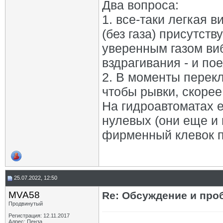
Два вопроса:
1. все-таки легкая 
(без газа) присутст
уверенным газом ви
вздрагивания - и по
2. В моменты перекл
чтобы рывки, скорее
На гидроавтоматах 
нулевых (они еще и 
фирменный клевок п
25.07.2022, 12:50
MVA58
Re: Обсуждение и про
Продвинутый
Регистрация: 12.11.2017
Адрес: Пенза