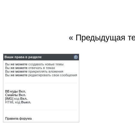
«
Предыдущая т
Ваши права в разделе
Вы
не можете
создавать новые темы
Вы
не можете
отвечать в темах
Вы
не можете
прикреплять вложения
Вы
не можете
редактировать свои сообщения
BB коды
Вкл.
Смайлы
Вкл.
[IMG]
код
Вкл.
HTML код
Выкл.
Правила форума