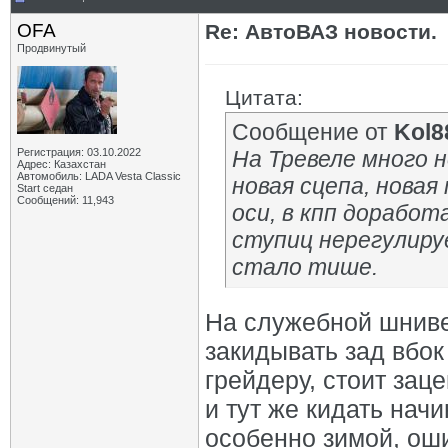
OFA
Re: АвтоВАЗ новости.
Продвинутый
Цитата:
Сообщение от
Kol8
Регистрация: 03.10.2022
На Тревеле много 
Адрес: Казахстан
Автомобиль: LADA Vesta Classic
новая сцепа, новая
Start седан
Сообщений: 11,943
оси, в кпп дорабо
ступиц нерегулиру
стало тише.
На служебной шнив
закидывать зад вбок 
грейдеру, стоит зац
и тут же кидать начи
особенно зимой, оши