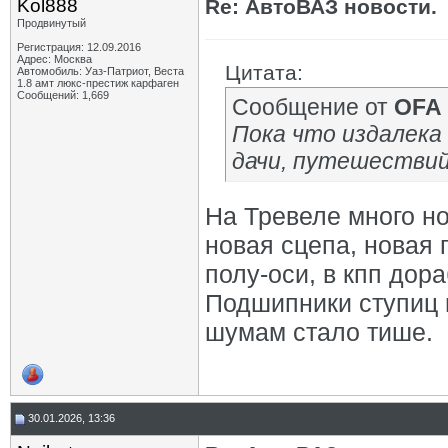
Kol888
Re: АвтоВАЗ новости.
Продвинутый
Регистрация: 12.09.2016
Адрес: Москва
Цитата:
Автомобиль: Уаз-Патриот, Веста
1.8 амт люкс-престиж карфаген
Сообщений: 1,669
Сообщение от
OFA
Пока что издалека
дачи, путешествий
На Тревеле много но
новая сцепа, новая
полу-оси, в кпп дор
Подшипники ступиц 
шумам стало тише.
30.01.2026, 13:36