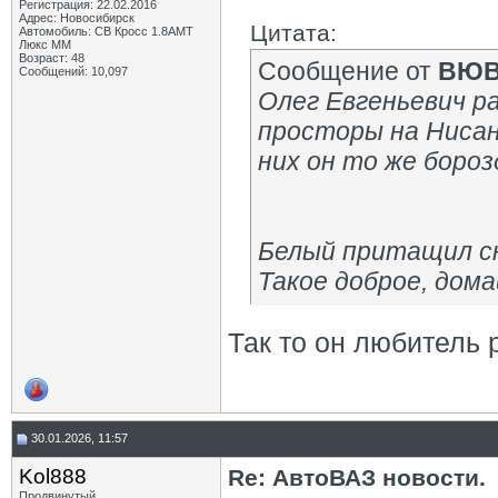
Регистрация: 22.02.2016
Адрес: Новосибирск
Цитата:
Автомобиль: СВ Кросс 1.8АМТ
Люкс ММ
Возраст: 48
Сообщение от
ВЮ
Сообщений: 10,097
Олег Евгеньевич р
просторы на Нисан 
них он то же бороз
Белый притащил с
Такое доброе, дом
Так то он любитель 
30.01.2026, 11:57
Kol888
Re: АвтоВАЗ новости.
Продвинутый