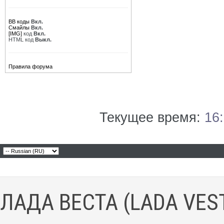
BB коды
Вкл.
Смайлы
Вкл.
[IMG]
код
Вкл.
HTML код
Выкл.
Правила форума
Текущее время:
16
ЛАДА ВЕСТА (LADA VES