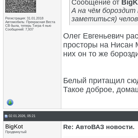
Сообщение от
BigK
А на чём бороздит
заметиться) челов
Регистрация: 31.01.2018
Автомобиль: Прекрасная Веста
СВ была, теперь Тигра 4 нью
Сообщений: 7,937
Олег Евгеньевич ра
просторы на Нисан М
них он то же борозди
Белый притащил сю
Такое доброе, дома
02.01.2026, 05:21
BigKot
Re: АвтоВАЗ новости.
Продвинутый