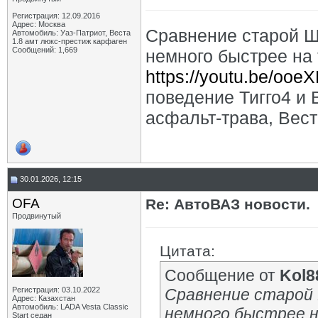
Регистрация: 12.09.2016
Адрес: Москва
Сравнение старой Ш
Автомобиль: Уаз-Патриот, Веста
1.8 амт люкс-престиж карфаген
Сообщений: 1,669
немного быстрее на 
https://youtu.be/oo
поведение Тигго4 и 
асфальт-трава, Вест
30.01.2026, 12:15
OFA
Re: АвтоВАЗ новости.
Продвинутый
Цитата:
Сообщение от
Kol8
Регистрация: 03.10.2022
Сравнение старой 
Адрес: Казахстан
Автомобиль: LADA Vesta Classic
немного быстрее н
Start седан