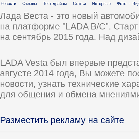
Новости
·
Отзывы
·
Тест-драйвы
·
Статьи
·
Интервью
·
Фото
·
Ви
Лада Веста - это новый автомо
на платформе "LADA B/C". Старт
на сентябрь 2015 года. Над диз
LADA Vesta был впервые предст
августе 2014 года, Вы можете п
новости, узнать технические ха
для общения и обмена мнениями
Разместить рекламу на сайте