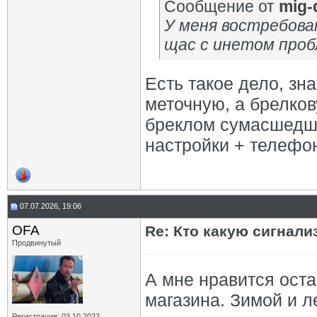
Сообщение от
mig-
У меня востребован
щас с инетом проб
Есть такое дело, зн
меточную, а брелко
бреклом сумасшедша
настройки + телефон
07.07.2026, 19:06
OFA
Re: Кто какую сигнали
Продвинутый
А мне нравится ост
магазина. Зимой и л
Регистрация: 03.10.2022