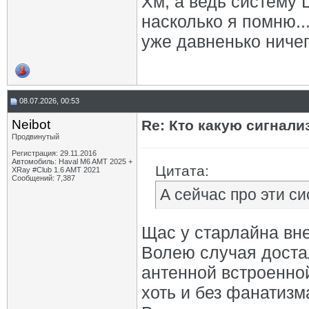
Хм, а ведь систему
насколько я помню..
уже давненько ничег
08.07.2026, 00:53
Neibot
Re: Кто какую сигнали
Продвинутый
Регистрация: 29.11.2016
Автомобиль: Haval M6 AMT 2025 +
Цитата:
XRay #Club 1.6 AMT 2021
Сообщений: 7,387
А сейчас про эти с
Щас у старлайна вне
Волею случая достал
антенной встроенной
хоть и без фанатизм