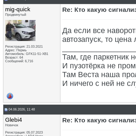
mig-quick
Re: Кто какую сигнали
Продвинутый
Да если все наворот
автозапуск, то цена 
_________________
Регистрация: 21.03.2021
Адрес: Пермь
Автомобиль: GFK11-51-ХВ1
Там, где паркетник 
Возраст: 64
Сообщений: 6,716
И пузотёрка не пром
Там Веста наша про
И ничего с ней не сл
04.06.2026, 11:48
Glebi4
Re: Кто какую сигнали
Новичок
Регистрация: 05.07.2023