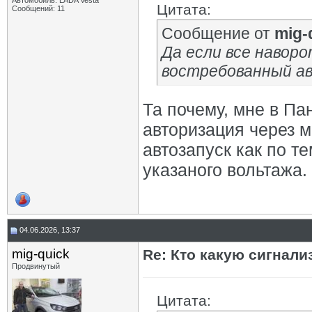
Автомобиль: LADA Vesta
Цитата:
Сообщений: 11
Сообщение от
mig-
Да если все навор
востребованный авт
Та почему, мне в Па
авторизация через м
автозапуск как по т
указаного вольтажа.
04.06.2026, 13:37
mig-quick
Re: Кто какую сигнали
Продвинутый
Цитата: