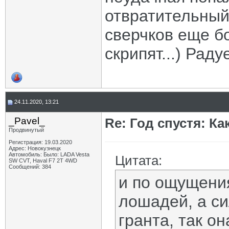
отвратительный,
сверчков еще б
скрипят...) Рад
24.11.2020, 13:21
_Pavel_
Re: Год спустя: К
Продвинутый
Регистрация: 19.03.2020
Адрес: Новокузнецк
Автомобиль: Было: LADA Vesta
Цитата:
SW CVT, Haval F7 2T 4WD
Сообщений: 384
и по ощущения
лошадей, а с
гранта, так о