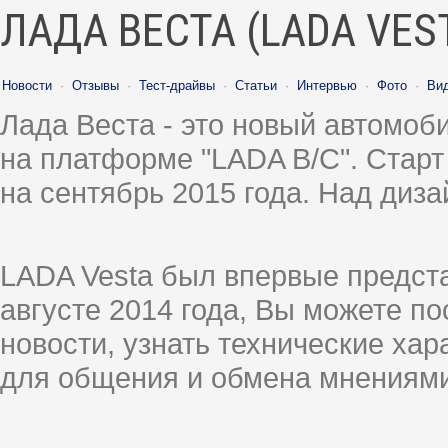
ЛАДА ВЕСТА (LADA VES
Новости
·
Отзывы
·
Тест-драйвы
·
Статьи
·
Интервью
·
Фото
·
Ви
Лада Веста - это новый автомо
на платформе "LADA B/C". Старт
на сентябрь 2015 года. Над диз
LADA Vesta был впервые предст
августе 2014 года, Вы можете п
новости, узнать технические ха
для общения и обмена мнениями