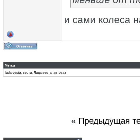
и сами колеса 
Метки
lada vesta
,
веста
,
Лада веста
,
автоваз
«
Предыдущая т