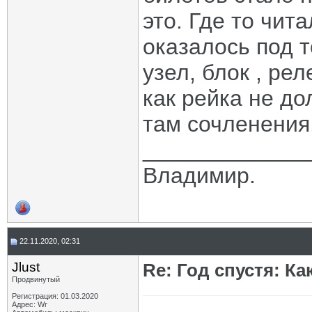
это. Где то чита
оказалось под т
узел, блок , рел
как рейка не до
там сочленения
_____________
Владимир.
22.11.2020, 02:31
Jlust
Re: Год спустя: К
Продвинутый
Регистрация: 01.03.2020
Адрес: Wr