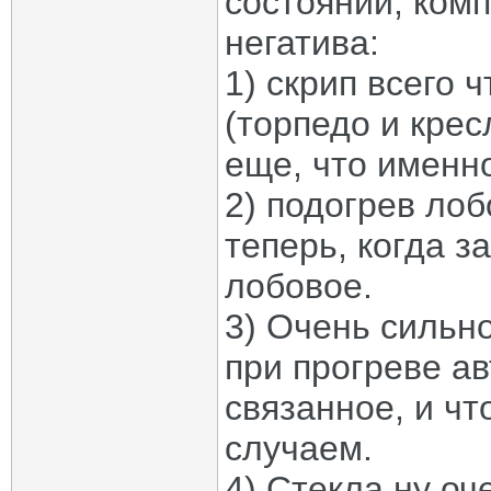
состоянии, комп
негатива:
1) скрип всего 
(торпедо и крес
еще, что именно
2) подогрев лоб
теперь, когда 
лобовое.
3) Очень сильн
при прогреве ав
связанное, и чт
случаем.
4) Стекла ну оч