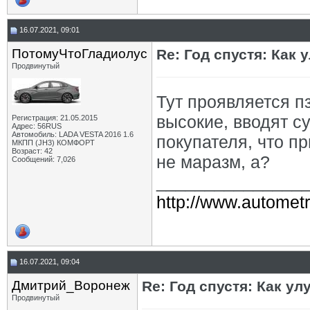
16.07.2021, 09:01
ПотомуЧтоГладиолус
Re: Год спустя: Как
Продвинутый
Тут проявляется п
высокие, вводят с
Регистрация: 21.05.2015
Адрес: 56RUS
Автомобиль: LADA VESTA 2016 1.6
покупателя, что п
МКПП (JH3) КОМФОРТ
Возраст: 42
не маразм, а?
Сообщений: 7,026
_______________
http://www.autometr
16.07.2021, 09:04
Дмитрий_Воронеж
Re: Год спустя: Как у
Продвинутый