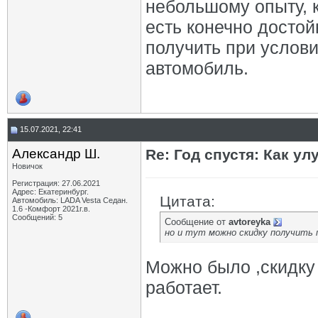
небольшому опыту, 
есть конечно достой
получить при услов
автомобиль.
15.07.2021, 22:41
Александр Ш.
Re: Год спустя: Как у
Новичок
Регистрация: 27.06.2021
Адрес: Екатеринбург.
Цитата:
Автомобиль: LADA Vesta Седан.
1.6 -Комфорт 2021г.в.
Сообщений: 5
Сообщение от
avtoreyka
но и тут можно скидку получить 
Можно было ,скидку
работает.