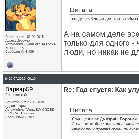
Цитата:
вводят субсидии для того чтобы с
А на самом деле вс
Регистрация: 01.04.2015
Адрес: Воронеж
только для одного -
Автомобиль: Lada VESTA Life'24
Возраст: 48
люди, но никак не д
Сообщений: 5,939
16.07.2021, 09:13
Варвар59
Re: Год спустя: Как у
Продвинутый
Регистрация: 26.03.2020
Адрес: Пермь
Цитата:
Автомобиль: Vesta SW CROSS
H4M CVT Платина
Сообщений: 8,902
Сообщение от
Дмитрий_Воронеж
А на самом деле все эти телодвиж
заработали нужные люди, но никак