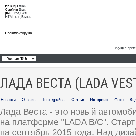
BB коды
Вкл.
Смайлы
Вкл.
[IMG]
код
Вкл.
HTML код
Выкл.
Правила форума
Текущее врем
ЛАДА ВЕСТА (LADA VES
Новости
·
Отзывы
·
Тест-драйвы
·
Статьи
·
Интервью
·
Фото
·
Ви
Лада Веста - это новый автомо
на платформе "LADA B/C". Старт
на сентябрь 2015 года. Над диз