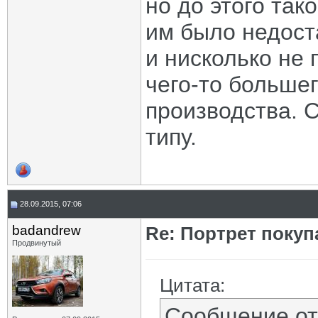
но до этого так
им было недоста
и нисколько не 
чего-то большег
производства. 
типу.
28.09.2015, 07:06
badandrew
Re: Портрет покуп
Продвинутый
Цитата:
Сообщение о