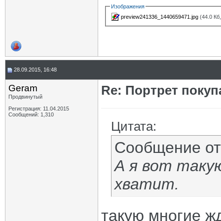
Изображения
preview241336_1440659471.jpg
(44.0 Кб
28.09.2015, 16:48
Geram
Re: Портрет покуп
Продвинутый
Регистрация: 11.04.2015
Сообщений: 1,310
Цитата:
Сообщение о
А я вот таку
хватит.
такую многие ж