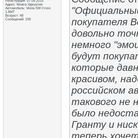
Регистрация: 07.09.2015
Адрес: Можга Удмуртия
"Официальны
Автомобиль: Vesta SW Cross
1.8МТ
Возраст: 48
покупателя В
Сообщений: 158
довольно точ
немного "эмо
будут покупа
которые давн
красивом, на
российском а
такового не 
было недоста
Гранту и ниск
теперь хочет