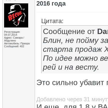
2016 года
Цитата:
Сообщение от
Da
Регистрация:
04.07.2014
Блин, не пойму з
Адрес: Самара /
Абдулино
Автомобиль: Приора
Сообщений: 402
старта продаж Х
По идее можно в
рей и на весту.
Это сильно убавит 
Добавлено через 31 минут
И еще, для 1.8 у В