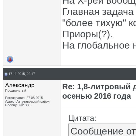
На Х-рей вообщ
Главная задача 
"более тихую" 
Приоры(?).
На глобальное н
17.11.2015, 22:17
Aлександр
Re: 1,8-литровый 
Продвинутый
осенью 2016 года
Регистрация: 27.08.2015
Адрес: Автозаводский район
Сообщений: 380
Цитата:
Сообщение о