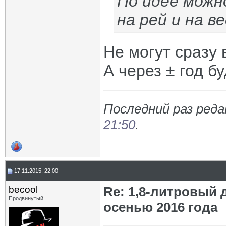
По идее можн
на рей и на в
Не могут сразу 
А через ± год б
Последний раз реда
21:50
.
17.11.2015, 22:00
becool
Re: 1,8-литровый 
Продвинутый
осенью 2016 года