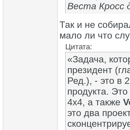
Веста Кросс 
Так и не собира
мало ли что случ
Цитата:
«Задача, кото
президент (гл
Ред.), - это в
продукта. Это
4x4, а также
V
это два проек
сконцентриру