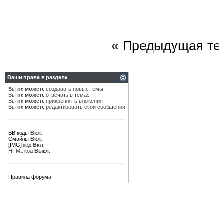
«
Предыдущая т
Ваши права в разделе
Вы
не можете
создавать новые темы
Вы
не можете
отвечать в темах
Вы
не можете
прикреплять вложения
Вы
не можете
редактировать свои сообщения
BB коды
Вкл.
Смайлы
Вкл.
[IMG]
код
Вкл.
HTML код
Выкл.
Правила форума