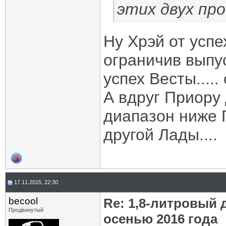
этих двух пр
Ну Хрэй от усп
ограничив выпус
успех Весты.....
А вдруг Приору
диапазон ниже Г
другой Лады....
17.11.2015, 22:30
becool
Re: 1,8-литровый 
Продвинутый
осенью 2016 года