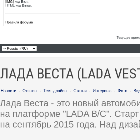
[IMG]
код
Вкл.
HTML код
Выкл.
Правила форума
Текущее врем
ЛАДА ВЕСТА (LADA VES
Новости
·
Отзывы
·
Тест-драйвы
·
Статьи
·
Интервью
·
Фото
·
Ви
Лада Веста - это новый автомо
на платформе "LADA B/C". Старт
на сентябрь 2015 года. Над диз