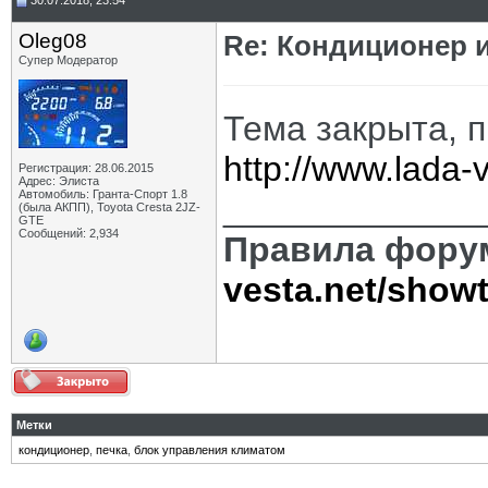
30.07.2018, 23:54
Oleg08
Re: Кондиционер и
Супер Модератор
Тема закрыта, 
http://www.lada
Регистрация: 28.06.2015
Адрес: Элиста
Автомобиль: Гранта-Спорт 1.8
_____________
(была АКПП), Toyota Cresta 2JZ-
GTE
Сообщений: 2,934
Правила фору
vesta.net/show
Метки
кондиционер
,
печка
,
блок управления климатом