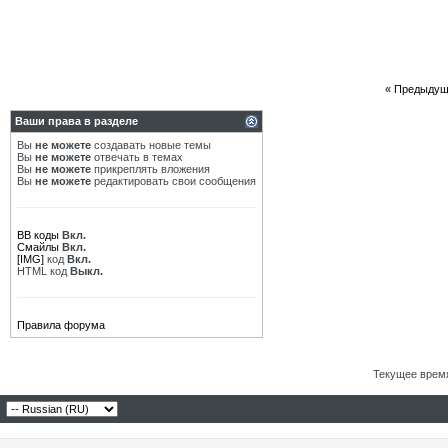
«
Предыдущ
Ваши права в разделе
Вы
не можете
создавать новые темы
Вы
не можете
отвечать в темах
Вы
не можете
прикреплять вложения
Вы
не можете
редактировать свои сообщения
BB коды
Вкл.
Смайлы
Вкл.
[IMG]
код
Вкл.
HTML код
Выкл.
Правила форума
Текущее врем