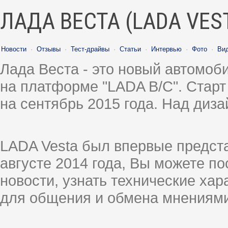
ЛАДА ВЕСТА (LADA VES
Новости
·
Отзывы
·
Тест-драйвы
·
Статьи
·
Интервью
·
Фото
·
Ви
Лада Веста - это новый автомо
на платформе "LADA B/C". Старт
на сентябрь 2015 года. Над диз
LADA Vesta был впервые предст
августе 2014 года, Вы можете п
новости, узнать технические ха
для общения и обмена мнениями