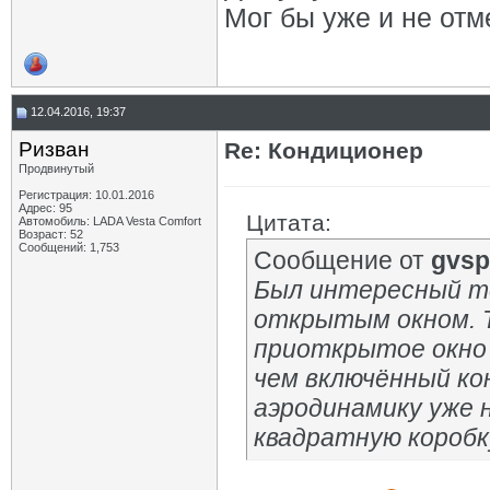
Мог бы уже и не от
12.04.2016, 19:37
Ризван
Re: Кондиционер
Продвинутый
Регистрация: 10.01.2016
Адрес: 95
Цитата:
Автомобиль: LADA Vesta Сomfort
Возраст: 52
Сообщений: 1,753
Сообщение от
gvsp
Был интересный те
открытым окном. Т
приоткрытое окно 
чем включённый кон
аэродинамику уже 
квадратную коробку