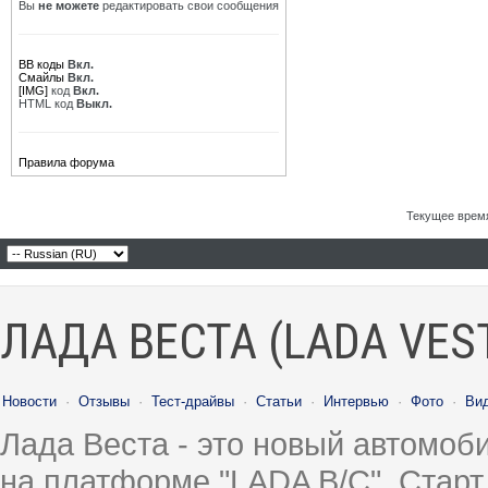
Вы
не можете
редактировать свои сообщения
BB коды
Вкл.
Смайлы
Вкл.
[IMG]
код
Вкл.
HTML код
Выкл.
Правила форума
Текущее врем
ЛАДА ВЕСТА (LADA VES
Новости
·
Отзывы
·
Тест-драйвы
·
Статьи
·
Интервью
·
Фото
·
Ви
Лада Веста - это новый автомо
на платформе "LADA B/C". Старт