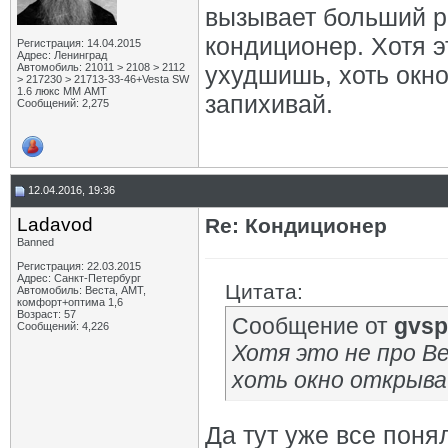
вызывает больший р
кондиционер. Хотя э
Регистрация: 14.04.2015
Адрес: Ленинград
Автомобиль: 21011 > 2108 > 2112
ухудшишь, хоть окно
> 217230 > 21713-33-46+Vesta SW
1.6 люкс ММ АМТ
запихивай.
Сообщений: 2,275
12.04.2016, 19:36
Ladavod
Re: Кондиционер
Banned
Регистрация: 22.03.2015
Адрес: Санкт-Петербург
Цитата:
Автомобиль: Веста, АМТ,
комфорт+оптима 1,6
Возраст: 57
Сообщение от
gvsp
Сообщений: 4,226
Хотя это не про Ве
хоть окно открывай
Да тут уже все поня