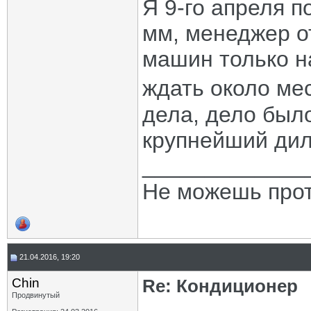
Я 9-го апреля п
мм, менеджер от
машин только на
ждать около ме
дела, дело было
крупнейший дил
_____________
Не можешь прот
21.04.2016, 19:20
Chin
Re: Кондиционер
Продвинутый