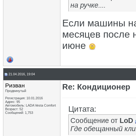
на ручке....
Если машины на
месяцев после 
июне
21.04.2016, 19:04
Ризван
Re: Кондиционер
Продвинутый
Регистрация: 10.01.2016
Адрес: 95
Автомобиль: LADA Vesta Сomfort
Цитата:
Возраст: 52
Сообщений: 1,753
Сообщение от
LoD
Где обещанный кли