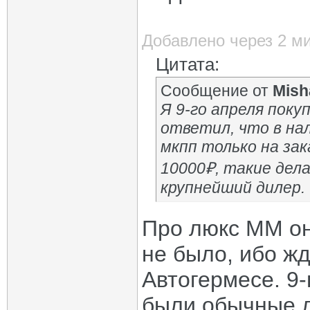
Добавлено через 2 м
Цитата:
Сообщение от
Mish
Я 9-го апреля поку
ответил, что в на
мкпп только на зак
10000₽, такие дела
крупнейший дилер.
Про люкс ММ он
не было, ибо ж
Автогермесе. 9-
были обычные 