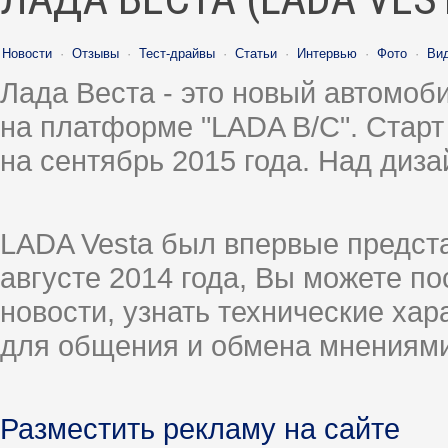
Новости
·
Отзывы
·
Тест-драйвы
·
Статьи
·
Интервью
·
Фото
·
Ви
Лада Веста - это новый автомо
на платформе "LADA B/C". Старт
на сентябрь 2015 года. Над диз
LADA Vesta был впервые предст
августе 2014 года, Вы можете п
новости, узнать технические ха
для общения и обмена мнениями
Разместить рекламу на сайте