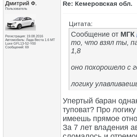
Дмитрий Ф.
Re: Кемеровская обл.
Пользователь
Цитата:
Сообщение от
МГК
Регистрация: 19.08.2016
Автомобиль: Лада Веста 1.6 MT
то, что взял ты, п
Luxe GFL13-52-Y00
Сообщений: 69
1,8
оно похорошело с 
логику улавливаеш
Упертый баран однак
туповат? Про логику
имеешь прямое отно
За 7 лет владения ав
сломалось и отремо